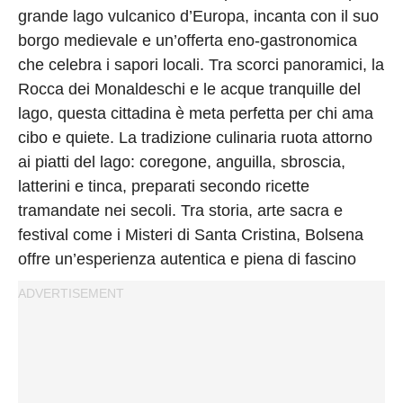
Privacy
grande lago vulcanico d’Europa, incanta con il suo
Policy
borgo medievale e un’offerta eno-gastronomica
Cookies
che celebra i sapori locali. Tra scorci panoramici, la
Policy
Rocca dei Monaldeschi e le acque tranquille del
Cambia
lago, questa cittadina è meta perfetta per chi ama
cibo e quiete. La tradizione culinaria ruota attorno
Impostazioni
ai piatti del lago: coregone, anguilla, sbroscia,
Privacy
latterini e tinca, preparati secondo ricette
Policy
tramandate nei secoli. Tra storia, arte sacra e
festival come i Misteri di Santa Cristina, Bolsena
offre un’esperienza autentica e piena di fascino