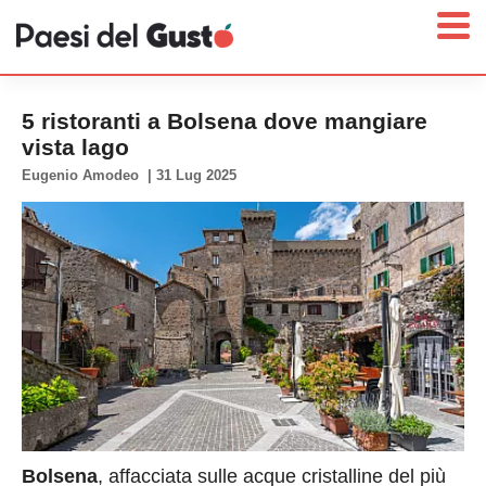
5 ristoranti a Bolsena dove mangiare
vista lago
Eugenio Amodeo
|
31 Lug 2025
Home
News
Interviste
Territori
Prodotti
Answer
Newsletter
Bolsena
, affacciata sulle acque cristalline del più