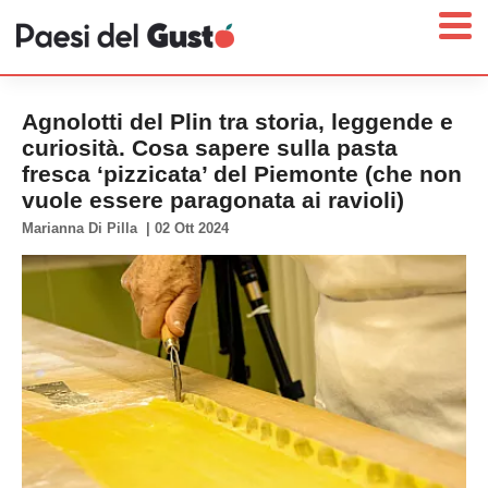
Agnolotti del Plin tra storia, leggende e
curiosità. Cosa sapere sulla pasta
fresca ‘pizzicata’ del Piemonte (che non
Home
vuole essere paragonata ai ravioli)
News
Marianna Di Pilla
|
02 Ott 2024
Interviste
Territori
Prodotti
Answer
Newsletter