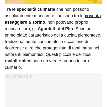
Privacy
Policy
Tra le
specialità culinarie
che non possono
Cookies
assolutamente mancare e che sono tra le
cose da
assaggiare a Torino
, non potevano proprio
Policy
mancare loro, gli
Agnolotti del Plin
. Sono un
Cambia
primo piatto caratteristico della cucina piemontese,
Impostazioni
tradizionalmente consumato in occasione di
Privacy
ricorrenze oltre che protagonista di tanti menù nei
Policy
ristoranti piemontesi. Questi piccoli e deliziosi
ravioli ripieni
sono un vero e proprio tesoro
culinario.