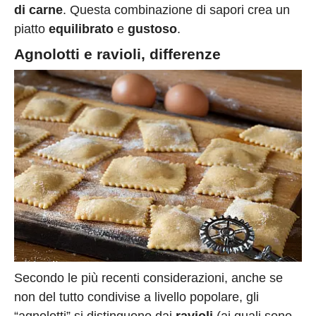
di carne
. Questa combinazione di sapori crea un
piatto
equilibrato
e
gustoso
.
Agnolotti e ravioli, differenze
Secondo le più recenti considerazioni, anche se
non del tutto condivise a livello popolare, gli
“agnolotti” si distinguono dai
ravioli
(ai quali sono