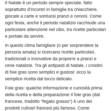
Privacy
Il Natale è un periodo sempre speciale, fatto
Policy
soprattutto d’incontri in famiglia tra chiacchiere,
Cookies
giocate a carte e sontuosi pranzi e cenoni. Come
ogni festa, anche il periodo natalizio racchiude una
Policy
particolare attenzione nel cibo, tra ricette particolari
Cambia
e portate da servire.
Impostazioni
In questo clima famigliare (o per sorprendere la
Privacy
persona amata) si ricercano ricette particolari,
Policy
tradizionali o innovative da proporre a pranzi e
cene natalizie. Tra gli antipasti di Natale, i crostini
di foie gras sono semplici e gustosi: ecco la
semplice ricetta dal tocco delicato.
Foie gras: qualche informazione e curiosità prima
della ricetta e della preparazione Il foie gras (dal
francese, tradotto “fegato grasso”) è uno dei
prodotti culinari francesi più famoso. Come