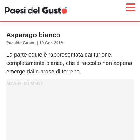
Asparago bianco
PaesidelGusto
|
10 Gen 2019
La parte edule è rappresentata dal turione,
Home
completamente bianco, che è raccolto non appena
News
emerge dalle prose di terreno.
Interviste
Territori
Prodotti
Answer
Newsletter