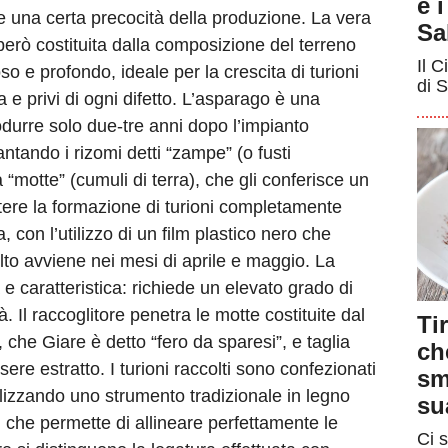
e 
 una certa precocità della produzione. La vera
Sa
 però costituita dalla composizione del terreno
Il C
o e profondo, ideale per la crescita di turioni
di S
 e privi di ogni difetto. L’asparago è una
rodurre solo due-tre anni dopo l’impianto
ntando i rizomi detti “zampe” (o fusti
 “motte” (cumuli di terra), che gli conferisce un
tere la formazione di turioni completamente
, con l’utilizzo di un film plastico nero che
olto avviene nei mesi di aprile e maggio. La
 e caratteristica: richiede un elevato grado di
 Il raccoglitore penetra le motte costituite dal
Ti
che Giare è detto “fero da sparesi”, e taglia
ch
sere estratto. I turioni raccolti sono confezionati
sm
ilizzando uno strumento tradizionale in legno
su
 che permette di allineare perfettamente le
Ci s