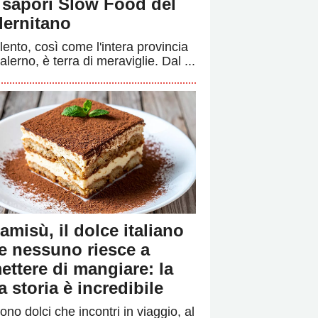
i sapori Slow Food del
lernitano
ilento, così come l'intera provincia
alerno, è terra di meraviglie. Dal ...
ramisù, il dolce italiano
e nessuno riesce a
ettere di mangiare: la
a storia è incredibile
ono dolci che incontri in viaggio, al