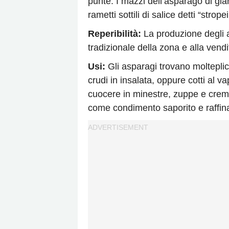
punte. I mazzi dell’asparago di gia
rametti sottili di salice detti “strope
Reperibilità:
La produzione degli a
tradizionale della zona e alla vendi
Usi:
Gli asparagi trovano moltepli
crudi in insalata, oppure cotti al v
cuocere in minestre, zuppe e creme 
come condimento saporito e raffinato