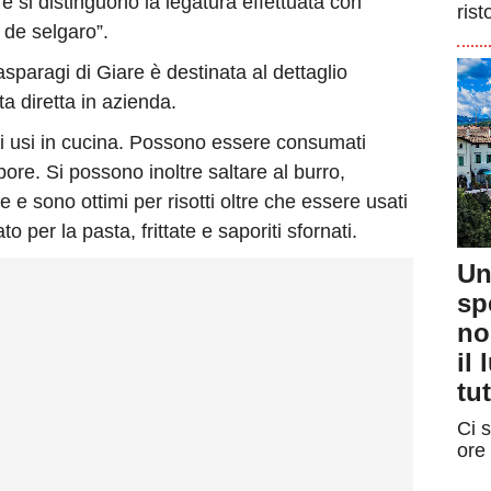
re si distinguono la legatura effettuata con
rist
i de selgaro”.
sparagi di Giare è destinata al dettaglio
ta diretta in azienda.
ci usi in cucina. Possono essere consumati
apore. Si possono inoltre saltare al burro,
e sono ottimi per risotti oltre che essere usati
 per la pasta, frittate e saporiti sfornati.
Un
sp
no
il
tut
Ci s
ore 