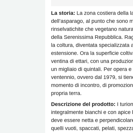
La storia:
La zona costiera della l
dell’asparago, al punto che sono 
rinselvatichite che vegetano natura
della Serenissima Repubblica. Rag
la coltura, diventata specializzata
estensione. Ora la superficie colti
ventina di ettari, con una produz
un migliaio di quintali. Per opera e
ventennio, ovvero dal 1979, si tien
momento di incontro, di promozione
propria terra.
Descrizione del prodotto:
I turio
integralmente bianchi e con apice 
deve essere netta e perpendicolar
quelli vuoti, spaccati, pelati, spezz