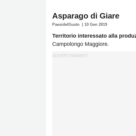
Policy
Asparago di Giare
Cookies
PaesidelGusto
|
10 Gen 2019
Policy
Cambia
Territorio interessato alla produ
Impostazioni
Campolongo Maggiore.
Privacy
Policy