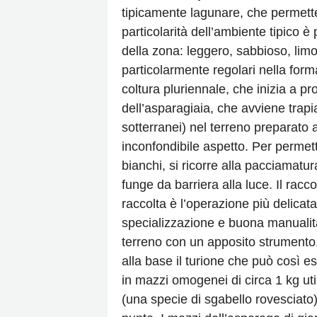
tipicamente lagunare, che permette
particolarità dell’ambiente tipico è
della zona: leggero, sabbioso, limos
particolarmente regolari nella forma
coltura pluriennale, che inizia a p
dell’asparagiaia, che avviene trapia
sotterranei) nel terreno preparato a
inconfondibile aspetto. Per permet
bianchi, si ricorre alla pacciamatura
funge da barriera alla luce. Il racc
raccolta è l’operazione più delicata
specializzazione e buona manualità.
terreno con un apposito strumento, 
alla base il turione che può così es
in mazzi omogenei di circa 1 kg ut
(una specie di sgabello rovesciato)