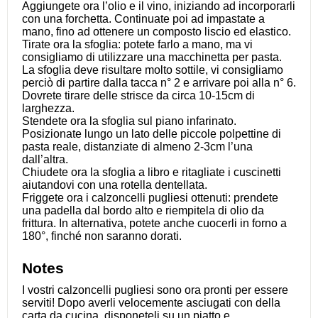
Aggiungete ora l’olio e il vino, iniziando ad incorporarli
con una forchetta. Continuate poi ad impastate a
mano, fino ad ottenere un composto liscio ed elastico.
Tirate ora la sfoglia: potete farlo a mano, ma vi
consigliamo di utilizzare una macchinetta per pasta.
La sfoglia deve risultare molto sottile, vi consigliamo
perciò di partire dalla tacca n° 2 e arrivare poi alla n° 6.
Dovrete tirare delle strisce da circa 10-15cm di
larghezza.
Stendete ora la sfoglia sul piano infarinato.
Posizionate lungo un lato delle piccole polpettine di
pasta reale, distanziate di almeno 2-3cm l’una
dall’altra.
Chiudete ora la sfoglia a libro e ritagliate i cuscinetti
aiutandovi con una rotella dentellata.
Friggete ora i calzoncelli pugliesi ottenuti: prendete
una padella dal bordo alto e riempitela di olio da
frittura. In alternativa, potete anche cuocerli in forno a
180°, finché non saranno dorati.
Notes
I vostri calzoncelli pugliesi sono ora pronti per essere
serviti! Dopo averli velocemente asciugati con della
carta da cucina, disponeteli su un piatto e