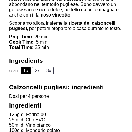
abbondano nel territorio pugliese. Sono davvero un
golosissimo e ricco dolce, perfetto da accompagnare
anche con il famoso
vincotto
!
Scopriamo allora insieme la
ricetta dei calzoncelli
pugliesi
, per poterli preparare a casa durante le feste.
Prep Time:
20 min
Cook Time:
5 min
Total Time:
25 min
Ingredients
1x
2x
3x
SCALE
Calzoncelli pugliesi: ingredienti
Dosi per 4 persone
Ingredienti
125g
di Farina 00
25
ml di Olio EVO
50
ml di Vino bianco
100g
di Mandorle pelate