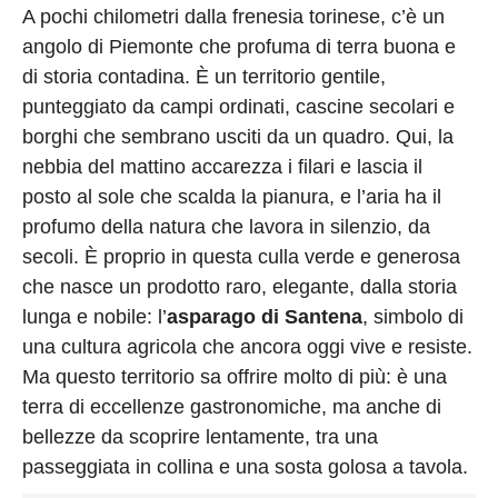
Privacy
A pochi chilometri dalla frenesia torinese, c’è un
Policy
angolo di Piemonte che profuma di terra buona e
Cookies
di storia contadina. È un territorio gentile,
Policy
punteggiato da campi ordinati, cascine secolari e
borghi che sembrano usciti da un quadro. Qui, la
Cambia
nebbia del mattino accarezza i filari e lascia il
Impostazioni
posto al sole che scalda la pianura, e l’aria ha il
Privacy
profumo della natura che lavora in silenzio, da
Policy
secoli. È proprio in questa culla verde e generosa
che nasce un prodotto raro, elegante, dalla storia
lunga e nobile: l’
asparago di Santena
, simbolo di
una cultura agricola che ancora oggi vive e resiste.
Ma questo territorio sa offrire molto di più: è una
terra di eccellenze gastronomiche, ma anche di
bellezze da scoprire lentamente, tra una
passeggiata in collina e una sosta golosa a tavola.