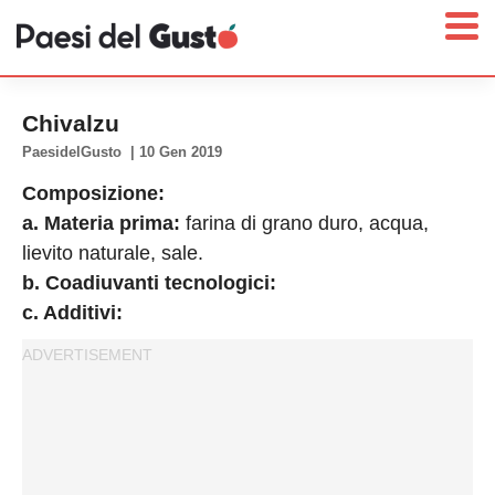
Chivalzu
PaesidelGusto
|
10 Gen 2019
Composizione:
Home
a. Materia prima:
farina di grano duro, acqua,
News
lievito naturale, sale.
Interviste
b. Coadiuvanti tecnologici:
Territori
c. Additivi:
Prodotti
Answer
Newsletter