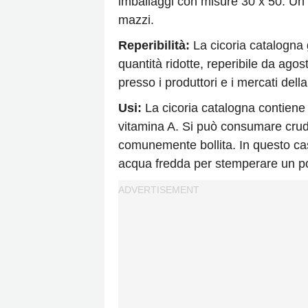
imballaggi con misure 30 x 50. Un
mazzi.
Reperibilità:
La cicoria catalogna 
quantità ridotte, reperibile da agos
presso i produttori e i mercati dell
Usi:
La cicoria catalogna contiene u
vitamina A. Si può consumare cruda
comunemente bollita. In questo caso
acqua fredda per stemperare un po