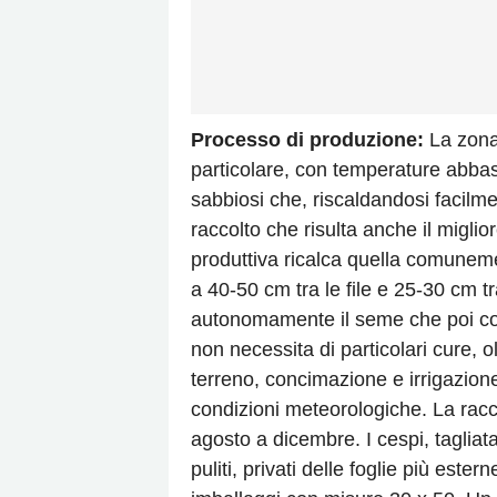
Processo di produzione:
La zona 
particolare, con temperature abbast
sabbiosi che, riscaldandosi facilm
raccolto che risulta anche il miglio
produttiva ricalca quella comuneme
a 40-50 cm tra le file e 25-30 cm t
autonomamente il seme che poi co
non necessita di particolari cure, o
terreno, concimazione e irrigazione
condizioni meteorologiche. La rac
agosto a dicembre. I cespi, taglia
puliti, privati delle foglie più este