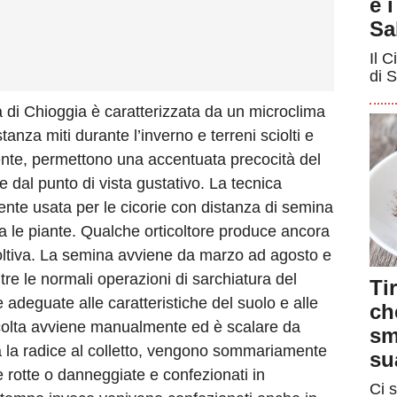
e 
Sa
Il C
di S
di Chioggia è caratterizzata da un microclima
anza miti durante l’inverno e terreni sciolti e
ente, permettono una accentuata precocità del
re dal punto di vista gustativo. La tecnica
nte usata per le cicorie con distanza di semina
ra le piante. Qualche orticoltore produce ancora
ltiva. La semina avviene da marzo ad agosto e
ltre le normali operazioni di sarchiatura del
Ti
 adeguate alle caratteristiche del suolo e alle
ch
colta avviene manualmente ed è scalare da
sm
ta la radice al colletto, vengono sommariamente
su
rne rotte o danneggiate e confezionati in
Ci s