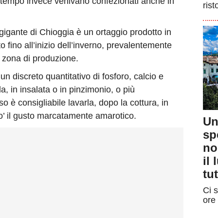
 tempo invece venivano confezionati anche in
rist
gigante di Chioggia è un ortaggio prodotto in
to fino all’inizio dell’inverno, prevalentemente
a zona di produzione.
n discreto quantitativo di fosforo, calcio e
, in insalata o in pinzimonio, o più
 è consigliabile lavarla, dopo la cottura, in
’ il gusto marcatamente amarotico.
Un
sp
no
il
tut
Ci s
ore 