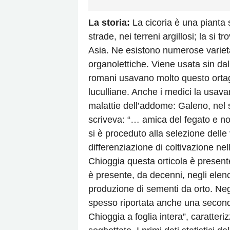
La storia:
La cicoria è una pianta 
strade, nei terreni argillosi; la si 
Asia. Ne esistono numerose varietà
organolettiche. Viene usata sin da
romani usavano molto questo ortag
luculliane. Anche i medici la usa
malattie dell’addome: Galeno, nel s
scriveva: “… amica del fegato e no
si è proceduto alla selezione dell
differenziazione di coltivazione nel
Chioggia questa orticola è present
è presente, da decenni, negli elenchi
produzione di sementi da orto. Neg
spesso riportata anche una seconda
Chioggia a foglia intera”, caratteri