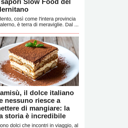
i sapori Slow Food del
lernitano
ilento, così come l'intera provincia
alerno, è terra di meraviglie. Dal ...
ramisù, il dolce italiano
e nessuno riesce a
ettere di mangiare: la
a storia è incredibile
ono dolci che incontri in viaggio, al