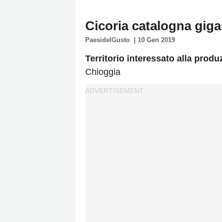
Policy
Cicoria catalogna giga
Cookies
PaesidelGusto
|
10 Gen 2019
Policy
Cambia
Territorio interessato alla produ
Impostazioni
Chioggia
Privacy
Policy