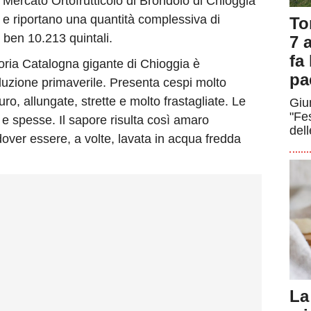
del Mercato Ortofrutticolo di Brondolo di Chioggia
, e riportano una quantità complessiva di
To
ben 10.213 quintali.
7 a
fa
ria Catalogna gigante di Chioggia è
pa
oduzione primaverile. Presenta cespi molto
uro, allungate, strette e molto frastagliate. Le
Giun
"Fe
e spesse. Il sapore risulta così amaro
dell
 dover essere, a volte, lavata in acqua fredda
La