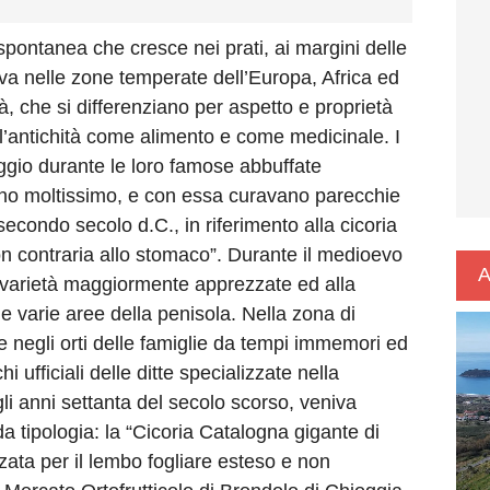
spontanea che cresce nei prati, ai margini delle
trova nelle zone temperate dell’Europa, Africa ed
, che si differenziano per aspetto e proprietà
ll’antichità come alimento e come medicinale. I
gio durante le loro famose abbuffate
vano moltissimo, e con essa curavano parecchie
econdo secolo d.C., in riferimento alla cicoria
n contraria allo stomaco”. Durante il medioevo
A
e varietà maggiormente apprezzate ed alla
le varie aree della penisola. Nella zona di
e negli orti delle famiglie da tempi immemori ed
 ufficiali delle ditte specializzate nella
li anni settanta del secolo scorso, veniva
 tipologia: la “Cicoria Catalogna gigante di
zzata per il lembo fogliare esteso e non