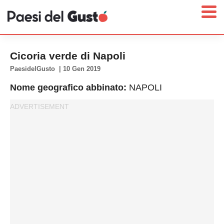
Cicoria verde di Napoli
PaesidelGusto
|
10 Gen 2019
Nome geografico abbinato:
NAPOLI
Home
News
Interviste
Territori
Prodotti
Answer
Newsletter