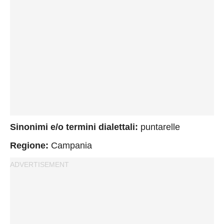
Privacy
Policy
Cookies
Policy
Cambia
Impostazioni
Privacy
Policy
Sinonimi e/o termini dialettali:
puntarelle
Regione:
Campania