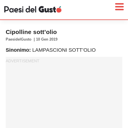
Cipolline sott’olio
PaesidelGusto
|
10 Gen 2019
Sinonimo:
LAMPASCIONI SOTT’OLIO
Home
News
Interviste
Territori
Prodotti
Answer
Newsletter