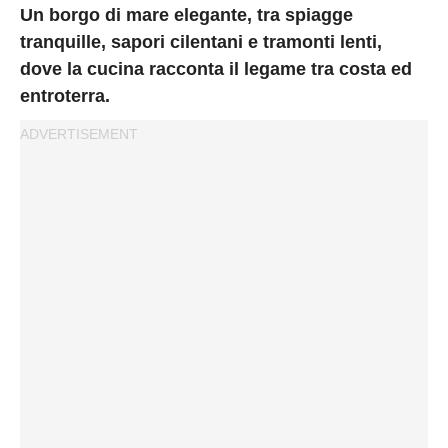
Privacy
Un borgo di mare elegante, tra spiagge
Policy
tranquille, sapori cilentani e tramonti lenti,
Cookies
dove la cucina racconta il legame tra costa ed
Policy
entroterra.
Cambia
Impostazioni
Privacy
Policy