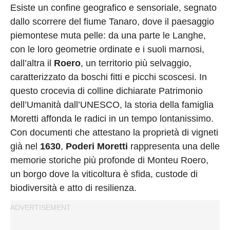
Privacy
Esiste un confine geografico e sensoriale, segnato
Policy
dallo scorrere del fiume Tanaro, dove il paesaggio
Cookies
piemontese muta pelle: da una parte le Langhe,
Policy
con le loro geometrie ordinate e i suoli marnosi,
dall’altra il
Roero
, un territorio più selvaggio,
Cambia
caratterizzato da boschi fitti e picchi scoscesi. In
Impostazioni
questo crocevia di colline dichiarate Patrimonio
Privacy
dell’Umanità dall’UNESCO, la storia della famiglia
Policy
Moretti affonda le radici in un tempo lontanissimo.
Con documenti che attestano la proprietà di vigneti
già nel
1630
,
Poderi Moretti
rappresenta una delle
memorie storiche più profonde di Monteu Roero,
un borgo dove la viticoltura è sfida, custode di
biodiversità e atto di resilienza.