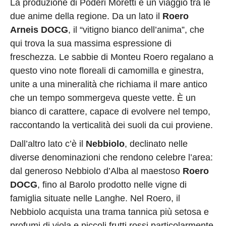
La produzione di Poderi Moretti è un viaggio tra le
due anime della regione. Da un lato il
Roero
Arneis DOCG
, il “vitigno bianco dell’anima”, che
qui trova la sua massima espressione di
freschezza. Le sabbie di Monteu Roero regalano a
questo vino note floreali di camomilla e ginestra,
unite a una mineralità che richiama il mare antico
che un tempo sommergeva queste vette. È un
bianco di carattere, capace di evolvere nel tempo,
raccontando la verticalità dei suoli da cui proviene.
Dall’altro lato c’è il
Nebbiolo
, declinato nelle
diverse denominazioni che rendono celebre l’area:
dal generoso Nebbiolo d’Alba al maestoso
Roero
DOCG
, fino al Barolo prodotto nelle vigne di
famiglia situate nelle Langhe. Nel Roero, il
Nebbiolo acquista una trama tannica più setosa e
profumi di viola e piccoli frutti rossi particolarmente