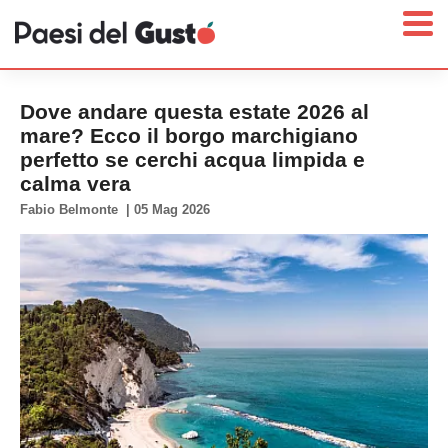
Dove andare questa estate 2026 al
mare? Ecco il borgo marchigiano
perfetto se cerchi acqua limpida e
Home
calma vera
News
Fabio Belmonte
|
05 Mag 2026
Interviste
Territori
Prodotti
Answer
Newsletter