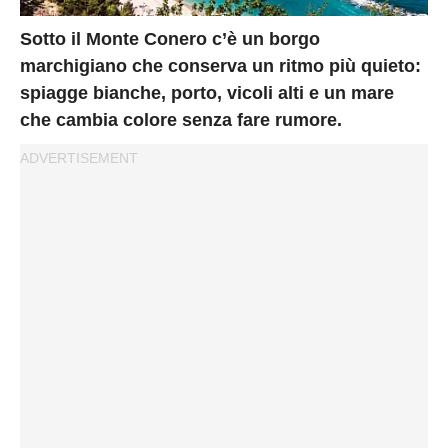
Privacy
Policy
Sotto il Monte Conero c’è un borgo
Cookies
marchigiano che conserva un ritmo più quieto:
spiagge bianche, porto, vicoli alti e un mare
Policy
che cambia colore senza fare rumore.
Cambia
Impostazioni
Privacy
Policy