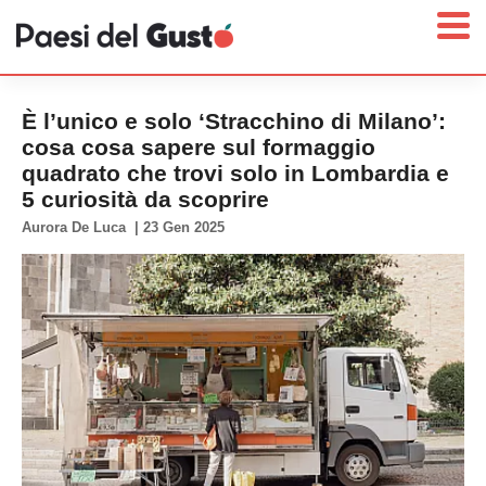
È l’unico e solo ‘Stracchino di Milano’:
cosa cosa sapere sul formaggio
quadrato che trovi solo in Lombardia e
Home
5 curiosità da scoprire
News
Aurora De Luca
|
23 Gen 2025
Interviste
Territori
Prodotti
Answer
Newsletter