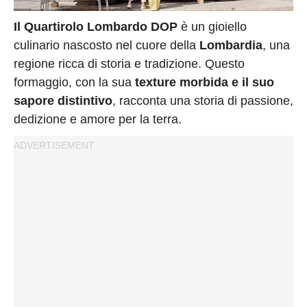
Privacy
Policy
Il Quartirolo Lombardo DOP
è un gioiello
Cookies
culinario nascosto nel cuore della
Lombardia
, una
regione ricca di storia e tradizione. Questo
Policy
formaggio, con la sua
texture morbida e il suo
Cambia
sapore distintivo
, racconta una storia di passione,
Impostazioni
dedizione e amore per la terra.
Privacy
Policy