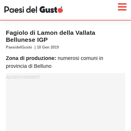
Fagiolo di Lamon della Vallata
Bellunese IGP
PaesidelGusto
|
10 Gen 2019
Home
Zona di produzione:
numerosi comuni in
News
provincia di Belluno
Interviste
Territori
Prodotti
Answer
Newsletter