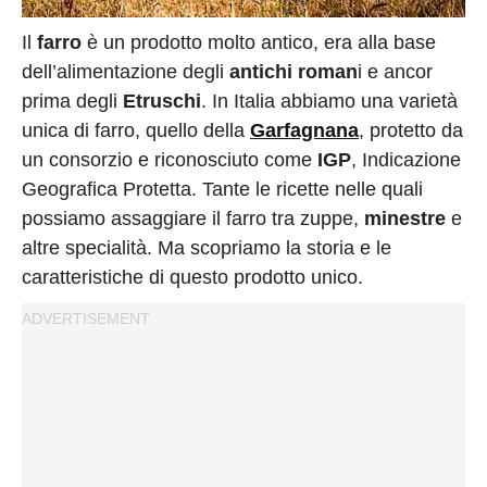
Privacy
Policy
Il
farro
è un prodotto molto antico, era alla base
Cookies
dell’alimentazione degli
antichi roman
i e ancor
prima degli
Etruschi
. In Italia abbiamo una varietà
Policy
unica di farro, quello della
Garfagnana
, protetto da
Cambia
un consorzio e riconosciuto come
IGP
, Indicazione
Impostazioni
Geografica Protetta. Tante le ricette nelle quali
Privacy
possiamo assaggiare il farro tra zuppe,
minestre
e
Policy
altre specialità. Ma scopriamo la storia e le
caratteristiche di questo prodotto unico.