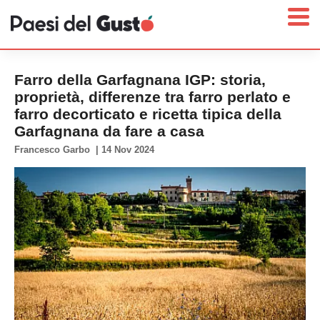
Farro della Garfagnana IGP: storia,
proprietà, differenze tra farro perlato e
farro decorticato e ricetta tipica della
Home
Garfagnana da fare a casa
News
Francesco Garbo
|
14 Nov 2024
Interviste
Territori
Prodotti
Answer
Newsletter