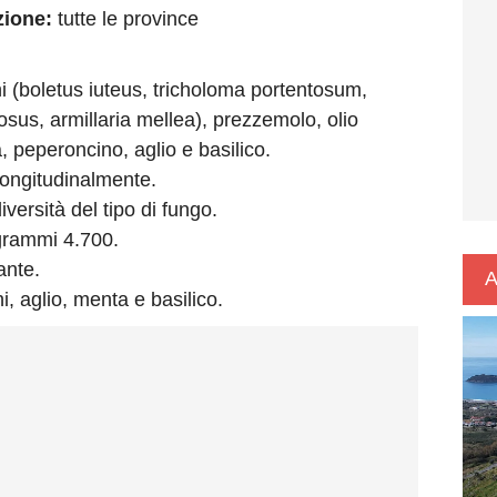
zione:
tutte le province
 (boletus iuteus, tricholoma portentosum,
iosus, armillaria mellea), prezzemolo, olio
, peperoncino, aglio e basilico.
 longitudinalmente.
versità del tipo di fungo.
rammi 4.700.
ante.
A
i, aglio, menta e basilico.