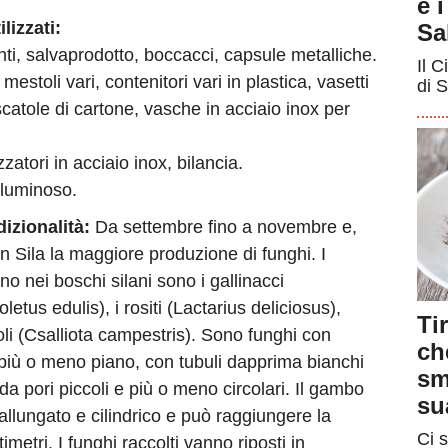
e 
lizzati:
Sa
ti, salvaprodotto, boccacci, capsule metalliche.
Il C
 mestoli vari, contenitori vari in plastica, vasetti
di S
 scatole di cartone, vasche in acciaio inox per
zzatori in acciaio inox, bilancia.
 luminoso.
izionalità:
Da settembre fino a novembre e,
in Sila la maggiore produzione di funghi. I
no nei boschi silani sono i gallinacci
letus edulis), i rositi (Lactarius deliciosus),
Ti
ioli (Csalliota campestris). Sono funghi con
ch
più o meno piano, con tubuli dapprima bianchi
sm
 da pori piccoli e più o meno circolari. Il gambo
su
allungato e cilindrico e può raggiungere la
Ci s
metri. I funghi raccolti vanno riposti in