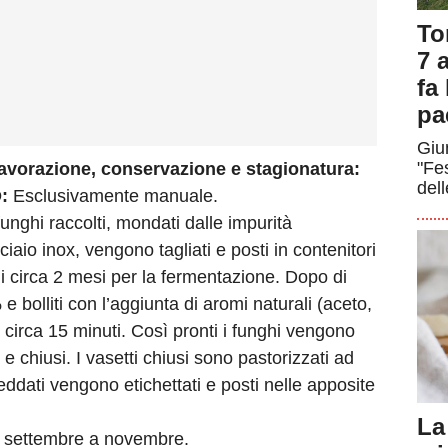
To
7 a
fa
pa
Giun
"Fe
lavorazione, conservazione e stagionatura:
dell
:
Esclusivamente manuale.
funghi raccolti, mondati dalle impurità
aio inox, vengono tagliati e posti in contenitori
di circa 2 mesi per la fermentazione. Dopo di
e bolliti con l’aggiunta di aromi naturali (aceto,
circa 15 minuti. Così pronti i funghi vengono
o e chiusi. I vasetti chiusi sono pastorizzati ad
eddati vengono etichettati e posti nelle apposite
La
settembre a novembre.