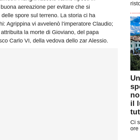
rist
 buona aereazione per evitare che si
i delle spore sul terreno. La storia ci ha
ghi: Agrippina vi avvelenò l’imperatore Claudio;
 attribuita la morte di Gioviano, del papa
co Carlo VI, della vedova dello zar Alessio.
Un
sp
no
il
tut
Ci s
ore 