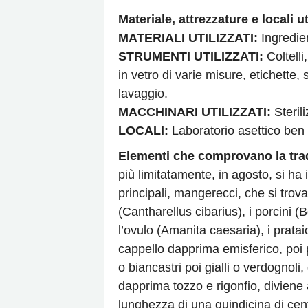
Materiale, attrezzature e locali uti
MATERIALI UTILIZZATI:
Ingredien
STRUMENTI UTILIZZATI:
Coltelli,
in vetro di varie misure, etichette,
lavaggio.
MACCHINARI UTILIZZATI:
Sterili
LOCALI:
Laboratorio asettico ben
Elementi che comprovano la trad
più limitatamente, in agosto, si ha 
principali, mangerecci, che si trova
(Cantharellus cibarius), i porcini (Bo
l’ovulo (Amanita caesaria), i prata
cappello dapprima emisferico, poi 
o biancastri poi gialli o verdognoli,
dapprima tozzo e rigonfio, diviene 
lunghezza di una quindicina di centi