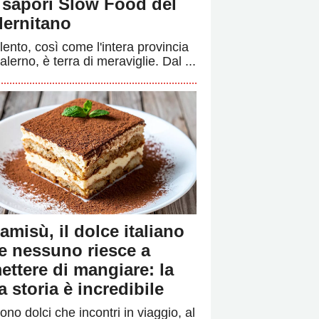
i sapori Slow Food del
lernitano
ilento, così come l'intera provincia
alerno, è terra di meraviglie. Dal ...
ramisù, il dolce italiano
e nessuno riesce a
ettere di mangiare: la
a storia è incredibile
ono dolci che incontri in viaggio, al