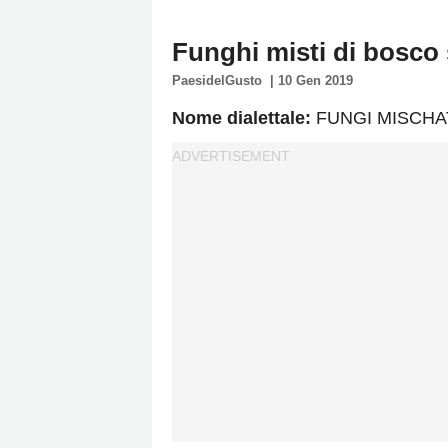
Policy
Funghi misti di bosco 
Cookies
PaesidelGusto
|
10 Gen 2019
Policy
Cambia
Nome dialettale:
FUNGI MISCHA
Impostazioni
Privacy
Policy