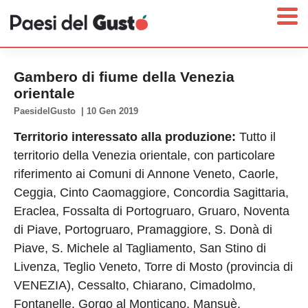
Gambero di fiume della Venezia
orientale
PaesidelGusto
|
10 Gen 2019
Home
Territorio interessato alla produzione:
Tutto il
News
territorio della Venezia orientale, con particolare
Interviste
riferimento ai Comuni di Annone Veneto, Caorle,
Territori
Ceggia, Cinto Caomaggiore, Concordia Sagittaria,
Prodotti
Eraclea, Fossalta di Portogruaro, Gruaro, Noventa
Answer
di Piave, Portogruaro, Pramaggiore, S. Donà di
Piave, S. Michele al Tagliamento, San Stino di
Newsletter
Livenza, Teglio Veneto, Torre di Mosto (provincia di
VENEZIA), Cessalto, Chiarano, Cimadolmo,
Fontanelle, Gorgo al Monticano, Mansuè,