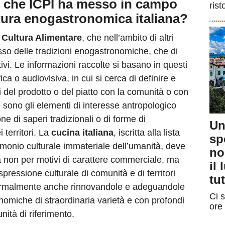
ve che ICPI ha messo in campo
rist
tura enogastronomica italiana?
 Cultura Alimentare
, che nell’ambito di altri
sso delle tradizioni enogastronomiche, che di
vi. Le informazioni raccolte si basano in questi
a o audiovisiva, in cui si cerca di definire e
i del prodotto o del piatto con la comunità o con
che sono gli elementi di interesse antropologico
ne di saperi tradizionali o di forme di
Un
 territori.
La
cucina italiana
, iscritta alla lista
sp
onio culturale immateriale dell’umanità, deve
no
 non per motivi di carattere commerciale, ma
il
spressione culturale di comunità e di territori
tut
rmalmente anche rinnovandole e adeguandole
Ci s
onomiche di straordinaria varietà e con profondi
ore 
nità di riferimento.