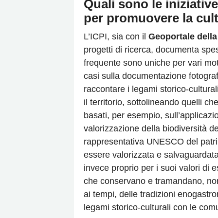
Quali sono le iniziati
per promuovere la cul
L’ICPI, sia con il
Geoportale della
progetti di ricerca, documenta spe
frequente sono uniche per vari moti
casi sulla documentazione fotografic
raccontare i legami storico-cultural
il territorio, sottolineando quelli 
basati, per esempio, sull’applicazio
valorizzazione della biodiversità dei
rappresentativa UNESCO del patrim
essere valorizzata e salvaguardata
invece proprio per i suoi valori di e
che conservano e tramandano, no
ai tempi, delle tradizioni enogastr
legami storico-culturali con le comu