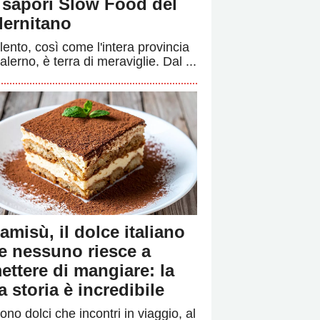
i sapori Slow Food del
lernitano
ilento, così come l'intera provincia
alerno, è terra di meraviglie. Dal ...
ramisù, il dolce italiano
e nessuno riesce a
ettere di mangiare: la
a storia è incredibile
ono dolci che incontri in viaggio, al