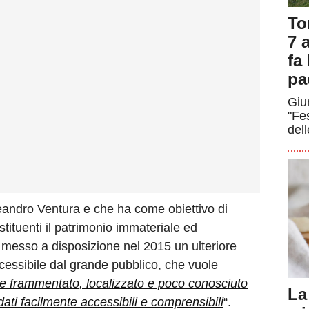
To
7 a
fa
pa
Giun
"Fe
dell
Leandro Ventura e che ha come obiettivo di
tituenti il patrimonio immateriale ed
ì messo a disposizione nel 2015 un ulteriore
ccessibile dal grande pubblico, che vuole
le frammentato, localizzato e poco conosciuto
La
ati facilmente accessibili e comprensibili
“.