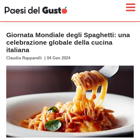
Giornata Mondiale degli Spaghetti: una
celebrazione globale della cucina
italiana
Home
Claudia Rapparelli
|
04 Gen 2024
News
Interviste
Territori
Prodotti
Answer
Newsletter