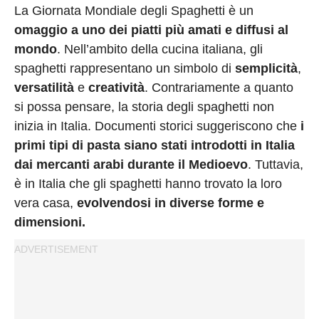
Privacy
La Giornata Mondiale degli Spaghetti è un
Policy
omaggio a uno dei piatti più amati e diffusi al
Cookies
mondo
. Nell’ambito della cucina italiana, gli
Policy
spaghetti rappresentano un simbolo di
semplicità
,
versatilità
e
creatività
. Contrariamente a quanto
Cambia
si possa pensare, la storia degli spaghetti non
Impostazioni
inizia in Italia. Documenti storici suggeriscono che
i
Privacy
primi tipi di pasta siano stati introdotti in Italia
Policy
dai mercanti arabi durante il Medioevo
. Tuttavia,
è in Italia che gli spaghetti hanno trovato la loro
vera casa,
evolvendosi in diverse forme e
dimensioni.