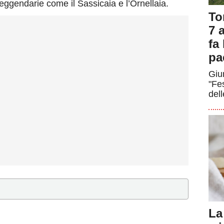
eggendarie come il Sassicaia e l’Ornellaia.
To
7 a
fa
pa
Giun
"Fe
dell
La