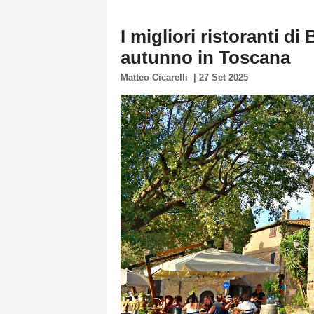
Policy
I migliori ristoranti d
Cookies
autunno in Toscana
Policy
Matteo Cicarelli
|
27 Set 2025
Cambia
Impostazioni
Privacy
Policy