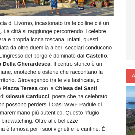
a di Livorno, incastonato tra le colline c’è un
i
. La città si raggiunge percorrendo il celebre
ra e propria icona toscana. Infatti, questi
ciata da oltre duemila alberi secolari conducono
 L’ingresso del borgo è dominato dal
Castello
,
ia
Della Gherardesca
. Il centro storico è un
tigiane, enoteche e osterie che raccontano la
A
torio. Girovagando tra le vie lastricate, ci
e
Piazza Teresa
con la
Chiesa dei Santi
 di
Giosuè Carducci
, poeta che ha celebrato
 non possono perdersi l’Oasi WWF Padule di
o maremmano più autentico. Questo rifugio
 birdwatching. Oltre alle bellezze
ina è famosa per i suoi vigneti e le cantine. È