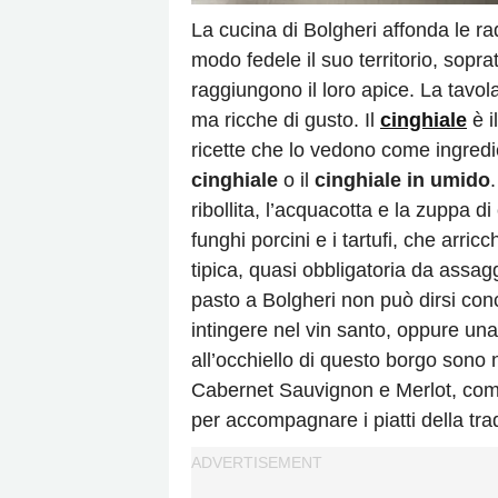
La cucina di Bolgheri affonda le rad
modo fedele il suo territorio, sopra
raggiungono il loro apice. La tavol
ma ricche di gusto. Il
cinghiale
è i
ricette che lo vedono come ingredi
cinghiale
o il
cinghiale in umido
ribollita, l’acquacotta e la zuppa 
funghi porcini e i tartufi, che arricc
tipica, quasi obbligatoria da assag
pasto a Bolgheri non può dirsi con
intingere nel vin santo, oppure una t
all’occhiello di questo borgo sono n
Cabernet Sauvignon e Merlot, come 
per accompagnare i piatti della tra