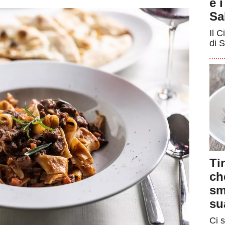
e 
Sa
Il C
di S
Ti
ch
sm
su
Ci s