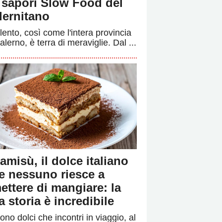
i sapori Slow Food del
lernitano
ilento, così come l'intera provincia
alerno, è terra di meraviglie. Dal ...
ramisù, il dolce italiano
e nessuno riesce a
ettere di mangiare: la
a storia è incredibile
ono dolci che incontri in viaggio, al