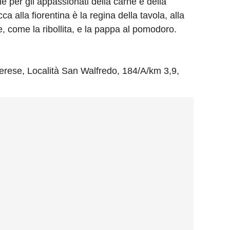
le per gli appassionati della carne e della
a alla fiorentina è la regina della tavola, alla
e, come la ribollita, e la pappa al pomodoro.
herese, Località San Walfredo, 184/A/km 3,9,