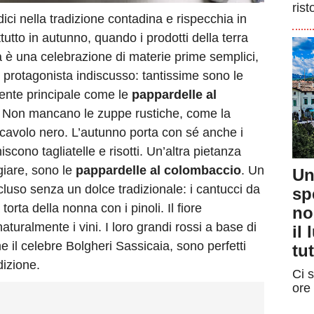
rist
ici nella tradizione contadina e rispecchia in
ttutto in autunno, quando i prodotti della terra
a è una celebrazione di materie prime semplici,
l protagonista indiscusso: tantissime sono le
ente principale come le
pappardelle al
. Non mancano le zuppe rustiche, come la
di cavolo nero. L’autunno porta con sé anche i
hiscono tagliatelle e risotti. Un’altra pietanza
giare, sono le
pappardelle al colombaccio
. Un
Un
cluso senza un dolce tradizionale: i cantucci da
sp
orta della nonna con i pinoli. Il fiore
no
aturalmente i vini. I loro grandi rossi a base di
il
il celebre Bolgheri Sassicaia, sono perfetti
tut
dizione.
Ci s
ore 