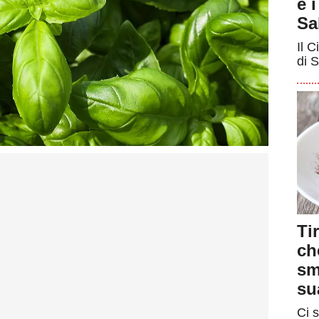
e 
Sa
Il C
di S
Ti
ch
sm
su
Ci s