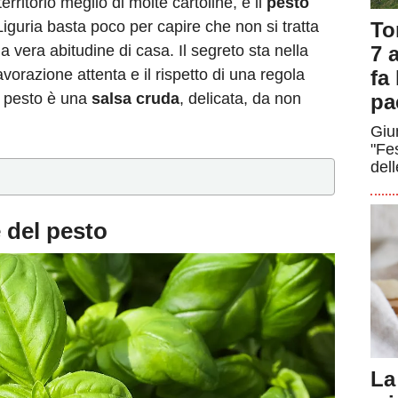
rritorio meglio di molte cartoline, e il
pesto
To
Liguria basta poco per capire che non si tratta
7 a
 vera abitudine di casa. Il segreto sta nella
fa
avorazione attenta e il rispetto di una regola
pa
l pesto è una
salsa cruda
, delicata, da non
Giun
"Fe
dell
e del pesto
La