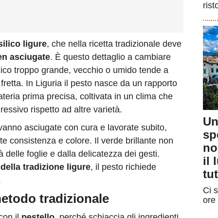
rist
ilico ligure
, che nella ricetta tradizionale deve
ben asciugate
. È questo dettaglio a cambiare
ilico troppo grande, vecchio o umido tende a
fretta. In Liguria il pesto nasce da un rapporto
materia prima precisa, coltivata in un clima che
ssivo rispetto ad altre varietà.
Un
 vanno asciugate con cura e lavorate subito,
sp
 consistenza e colore. Il verde brillante non
no
 delle foglie e dalla delicatezza dei gesti.
il
della tradizione ligure
, il pesto richiede
tut
.
Ci s
metodo tradizionale
ore 
con il
pestello
, perché schiaccia gli ingredienti