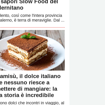
i sapori Slow Food del
lernitano
ilento, così come l'intera provincia
alerno, è terra di meraviglie. Dal ...
ramisù, il dolce italiano
e nessuno riesce a
ettere di mangiare: la
a storia è incredibile
ono dolci che incontri in viaggio, al