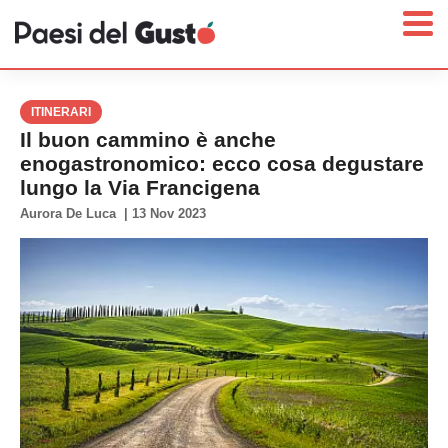
ITINERARI
Il buon cammino è anche
enogastronomico: ecco cosa degustare
Home
lungo la Via Francigena
News
Aurora De Luca
|
13 Nov 2023
Interviste
Territori
Prodotti
Answer
Newsletter