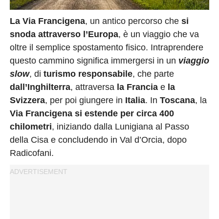
Privacy
Policy
La Via Francigena
, un antico percorso che
si
Cookies
snoda attraverso l’Europa
, è un viaggio che va
Policy
oltre il semplice spostamento fisico. Intraprendere
questo cammino significa immergersi in un
viaggio
Cambia
slow
, di
turismo responsabile
, che parte
Impostazioni
dall’Inghilterra
, attraversa
la Francia
e
la
Privacy
Svizzera
, per poi giungere in
Italia
. In
Toscana
, la
Policy
Via Francigena si estende per circa 400
chilometri
, iniziando dalla Lunigiana al Passo
della Cisa e concludendo in Val d’Orcia, dopo
Radicofani.