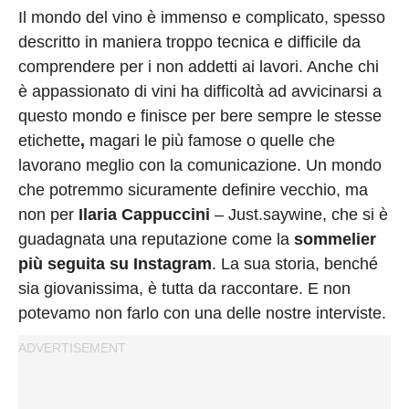
Privacy
Il mondo del vino è immenso e complicato, spesso
Policy
descritto in maniera troppo tecnica e difficile da
Cookies
comprendere per i non addetti ai lavori. Anche chi
Policy
è appassionato di vini ha difficoltà ad avvicinarsi a
Cambia
questo mondo e finisce per bere sempre le stesse
etichette
,
magari le più famose o quelle che
Impostazioni
lavorano meglio con la comunicazione. Un mondo
Privacy
che potremmo sicuramente definire vecchio, ma
Policy
non per
Ilaria Cappuccini
– Just.saywine, che si è
guadagnata una reputazione come la
sommelier
più seguita su Instagram
. La sua storia, benché
sia giovanissima, è tutta da raccontare. E non
potevamo non farlo con una delle nostre interviste.