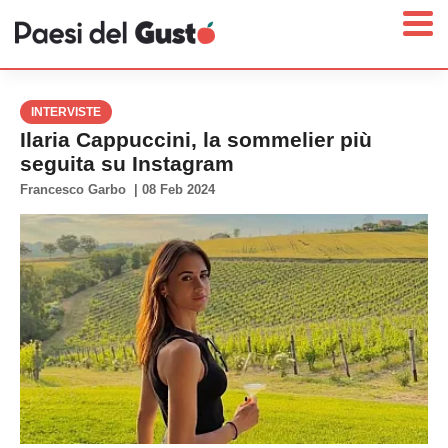
INTERVISTE
Ilaria Cappuccini, la sommelier più
seguita su Instagram
Home
Francesco Garbo
|
08 Feb 2024
News
Interviste
Territori
Prodotti
Answer
Newsletter