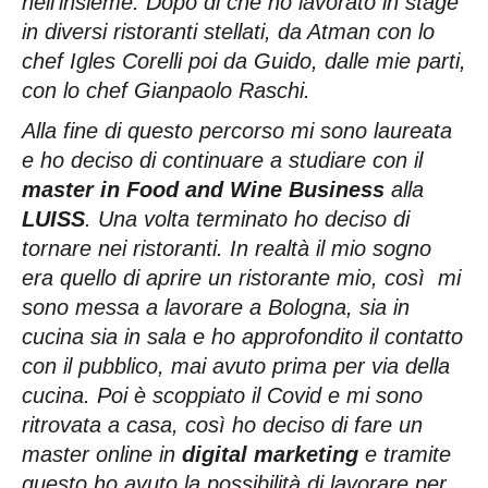
nell’insieme. Dopo di che ho lavorato in stage
in diversi ristoranti stellati, da Atman con lo
chef Igles Corelli poi da Guido, dalle mie parti,
con lo chef Gianpaolo Raschi.
Alla fine di questo percorso mi sono laureata
e ho deciso di continuare a studiare con il
master in Food and Wine Business
alla
LUISS
. Una volta terminato ho deciso di
tornare nei ristoranti. In realtà il mio sogno
era quello di aprire un ristorante mio, così mi
sono messa a lavorare a Bologna, sia in
cucina sia in sala e ho approfondito il contatto
con il pubblico, mai avuto prima per via della
cucina. Poi è scoppiato il Covid e mi sono
ritrovata a casa, così ho deciso di fare un
master online in
digital marketing
e tramite
questo ho avuto la possibilità di lavorare per