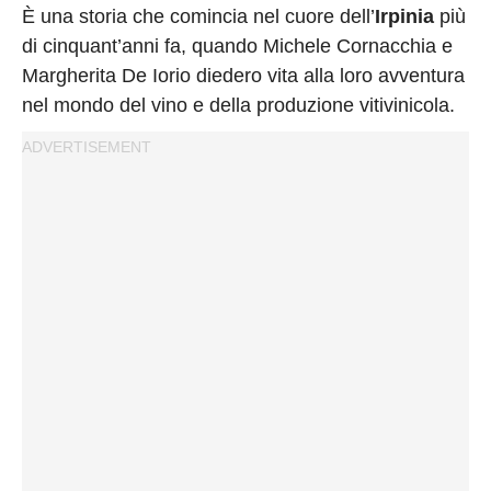
Privacy
È una storia che comincia nel cuore dell’
Irpinia
più
Policy
di cinquant’anni fa, quando Michele Cornacchia e
Cookies
Margherita De Iorio diedero vita alla loro avventura
Policy
nel mondo del vino e della produzione vitivinicola.
Cambia
Impostazioni
Privacy
Policy