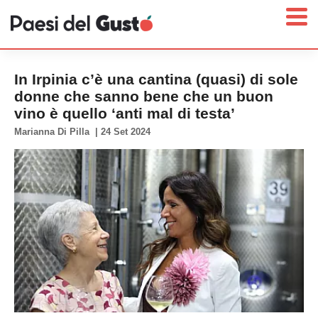
In Irpinia c’è una cantina (quasi) di sole
donne che sanno bene che un buon
vino è quello ‘anti mal di testa’
Home
Marianna Di Pilla
|
24 Set 2024
News
Interviste
Territori
Prodotti
Answer
Newsletter