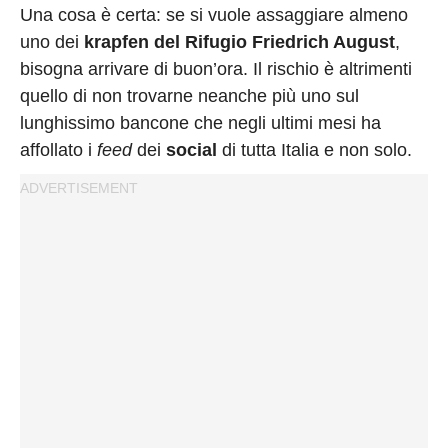
Privacy
Una cosa è certa: se si vuole assaggiare almeno
Policy
uno dei
krapfen del Rifugio Friedrich August
,
Cookies
bisogna arrivare di buon’ora. Il rischio è altrimenti
Policy
quello di non trovarne neanche più uno sul
lunghissimo bancone che negli ultimi mesi ha
Cambia
affollato i
feed
dei
social
di tutta Italia e non solo.
Impostazioni
Privacy
Policy