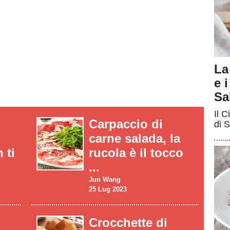
La
e 
Sa
Il C
Carpaccio di
di S
carne salada, la
 ti
rucola è il tocco
...
Jun Wang
25 Lug 2023
Crocchette di