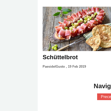
Schüttelbrot
PaesidelGusto
,
19 Feb 2019
Navig
Prece