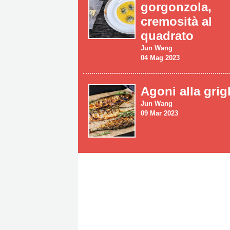
gorgonzola,
cremosità al
quadrato
Jun Wang
04 Mag 2023
Agoni alla grig
Jun Wang
09 Mar 2023