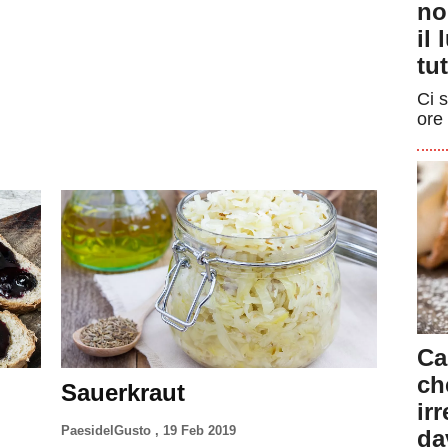
no
il
tut
Ci s
ore 
Ca
ch
Sauerkraut
ir
PaesidelGusto
,
19 Feb 2019
da