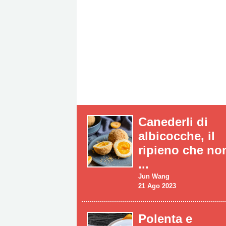
Canederli di
albicocche, il
ripieno che non
...
Jun Wang
21 Ago 2023
Polenta e