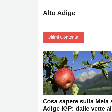
Policy
Alto Adige
Cookies
Policy
Cambia
Impostazioni
Ultimi Contenuti
Privacy
Policy
Cosa sapere sulla Mela 
Adige IGP: dalle vette al