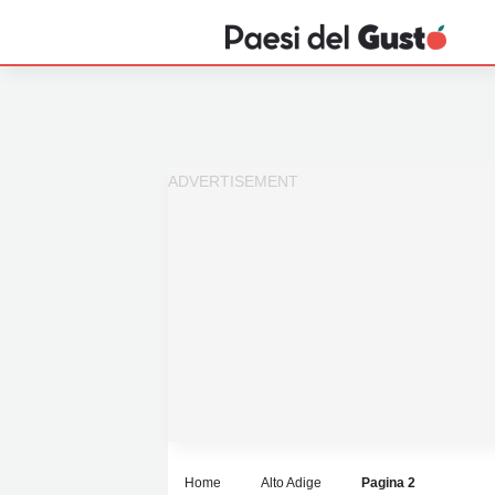
Home
News
Interviste
Territori
Prodotti
Answer
Newsletter
Home
Alto Adige
Pagina 2
Privacy