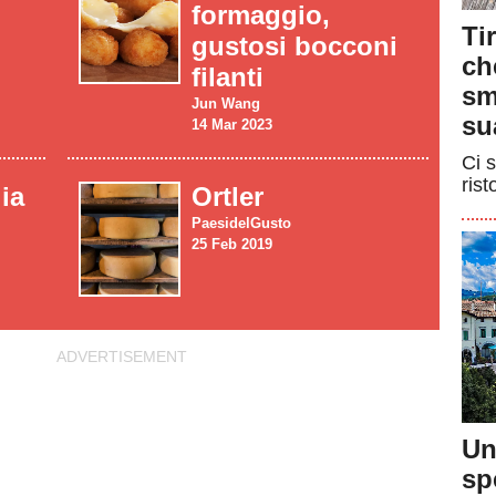
formaggio,
Ti
gustosi bocconi
ch
filanti
sm
Jun Wang
su
14 Mar 2023
Ci s
rist
lia
Ortler
PaesidelGusto
25 Feb 2019
Un
sp