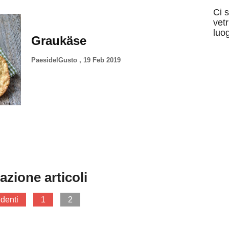
Ci 
vet
luog
Graukäse
PaesidelGusto
,
19 Feb 2019
azione articoli
denti
1
2