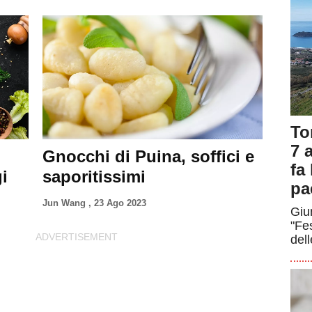
To
7 a
Gnocchi di Puina, soffici e
fa
i
saporitissimi
pa
Jun Wang
,
23 Ago 2023
Giun
"Fe
dell