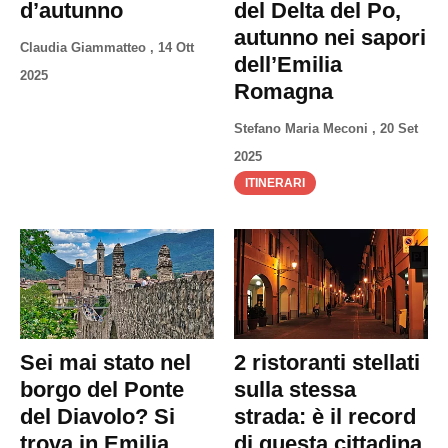
d’autunno
del Delta del Po,
autunno nei sapori
Claudia Giammatteo
,
14 Ott
dell’Emilia
2025
Romagna
Stefano Maria Meconi
,
20 Set
2025
ITINERARI
Sei mai stato nel
2 ristoranti stellati
borgo del Ponte
sulla stessa
del Diavolo? Si
strada: è il record
trova in Emilia
di questa cittadina