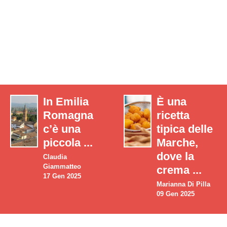
In Emilia
È una
Romagna
ricetta
c’è una
tipica delle
piccola ...
Marche,
dove la
Claudia
Giammatteo
crema ...
17 Gen 2025
Marianna Di Pilla
09 Gen 2025