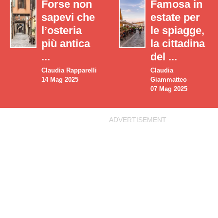
Forse non
Famosa in
sapevi che
estate per
l’osteria
le spiagge,
più antica
la cittadina
...
del ...
Claudia Rapparelli
Claudia
14 Mag 2025
Giammatteo
07 Mag 2025