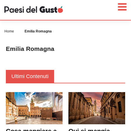
Home
Emilia Romagna
Emilia Romagna
Home
News
Interviste
Ultimi Contenuti
Territori
Prodotti
Answer
Newsletter