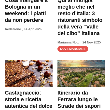
Cosa mangiare a
Qui si mangia
Privacy
Bologna in un
meglio che nel
Policy
weekend: i piatti
resto d’Italia: 3
Cookies
da non perdere
ristoranti simbolo
Policy
della vera “Valle
Redazione
,
14 Apr 2026
Cambia
del cibo” italiana
Impostazioni
Marianna Notti
,
24 Nov 2025
Privacy
DOVE MANGIARE
Policy
Castagnaccio:
Itinerario da
storia e ricetta
Ferrara lungo le
autentica del dolce
Strade dei sapori