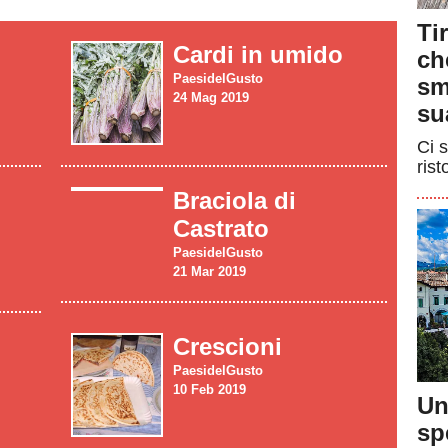
Ti
Cardi in umido
ch
PaesidelGusto
sm
24 Mag 2019
su
Ci s
rist
Braciola di
Castrato
PaesidelGusto
21 Mar 2019
Crescioni
PaesidelGusto
10 Feb 2019
Un
sp