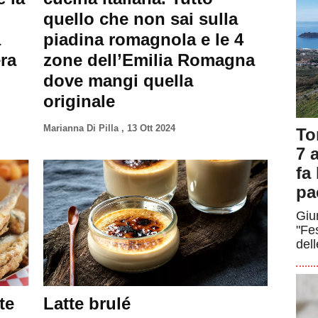
quello che non sai sulla
a
piadina romagnola e le 4
era
zone dell’Emilia Romagna
dove mangi quella
originale
Marianna Di Pilla
,
13 Ott 2024
To
7 a
fa
pa
Giun
"Fe
dell
te
Latte brulé