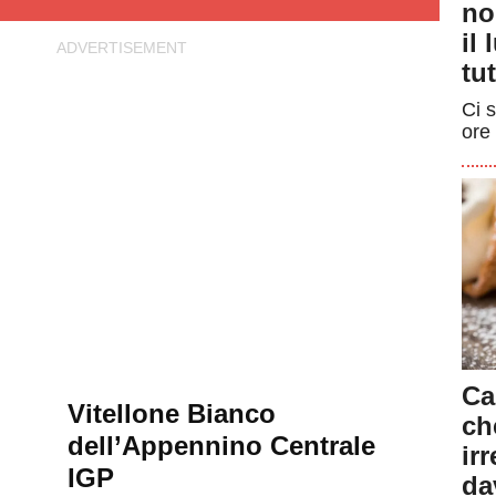
no
il
tut
Ci s
ore 
Ca
Vitellone Bianco
ch
dell’Appennino Centrale
ir
IGP
da