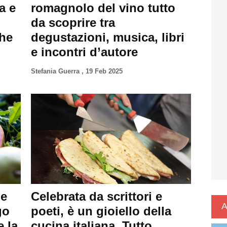
a e
romagnolo del vino tutto
da scoprire tra
che
degustazioni, musica, libri
e incontri d’autore
Stefania Guerra
,
19 Feb 2025
 e
Celebrata da scrittori e
A
go
poeti, è un gioiello della
 la
cucina italiana. Tutto