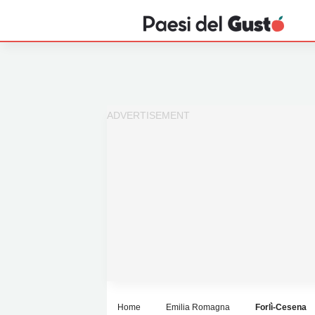
Home
News
Interviste
Territori
Prodotti
Answer
Newsletter
Home
Emilia Romagna
Forlì-Cesena
Privacy