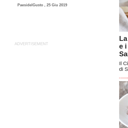
PaesidelGusto
,
25 Giu 2019
La
e 
Sa
Il C
di S