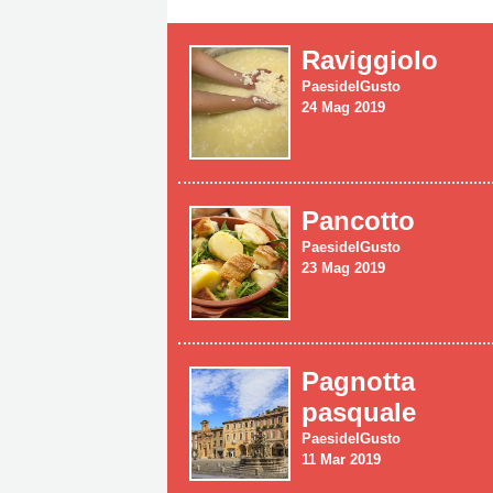
Raviggiolo
PaesidelGusto
24 Mag 2019
Pancotto
PaesidelGusto
23 Mag 2019
Pagnotta
pasquale
PaesidelGusto
11 Mar 2019