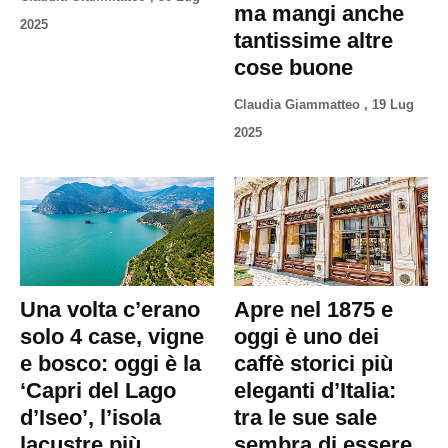
ma mangi anche
2025
tantissime altre
cose buone
Claudia Giammatteo
,
19 Lug
2025
Una volta c’erano
Apre nel 1875 e
solo 4 case, vigne
oggi è uno dei
e bosco: oggi è la
caffè storici più
‘Capri del Lago
eleganti d’Italia:
d’Iseo’, l’isola
tra le sue sale
lacustre più
sembra di essere