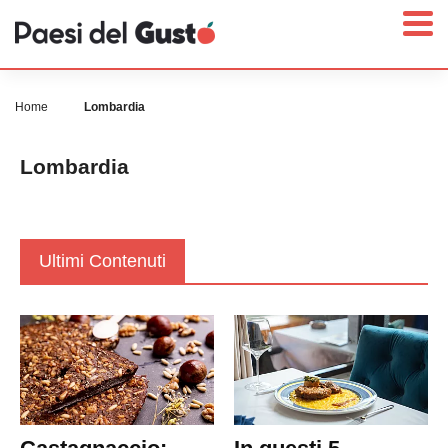
Home
Lombardia
Lombardia
Home
News
Interviste
Ultimi Contenuti
Territori
Prodotti
Answer
Newsletter