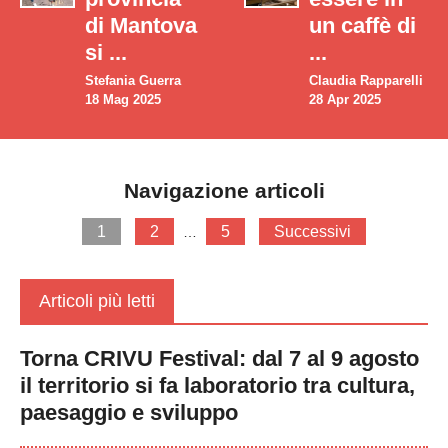
di Mantova
un caffè di
si ...
...
Stefania Guerra
Claudia Rapparelli
18 Mag 2025
28 Apr 2025
Navigazione articoli
1
2
5
Successivi
…
Articoli più letti
Torna CRIVU Festival: dal 7 al 9 agosto
il territorio si fa laboratorio tra cultura,
paesaggio e sviluppo