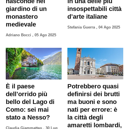
nasconde nel
in una delle più
giardino di un
insospettabili città
monastero
d’arte italiane
medievale
Stefania Guerra
,
04 Ago 2025
Adriano Bocci
,
05 Ago 2025
È il paese
Potrebbero quasi
dell’orrido più
definirsi dei brutti
bello del Lago di
ma buoni e sono
Como: sei mai
nati per errore: è
stato a Nesso?
la città degli
amaretti lombardi,
Claudia Giammatteo
,
30 Lug