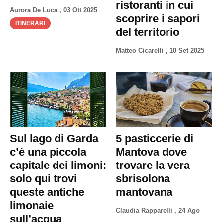
ristoranti in cui
Aurora De Luca
,
03 Ott 2025
scoprire i sapori
ITINERARI
del territorio
Matteo Cicarelli
,
10 Set 2025
Sul lago di Garda
5 pasticcerie di
c’è una piccola
Mantova dove
capitale dei limoni:
trovare la vera
solo qui trovi
sbrisolona
queste antiche
mantovana
limonaie
Claudia Rapparelli
,
24 Ago
sull’acqua