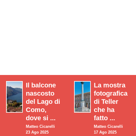
Il balcone
La mostra
nascosto
fotografica
del Lago di
di Teller
Como,
che ha
dove si ...
fatto ...
Matteo Cicarelli
Matteo Cicarelli
23 Ago 2025
17 Ago 2025