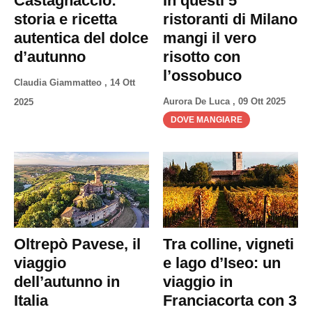
Castagnaccio:
In questi 5
Privacy
storia e ricetta
ristoranti di Milano
Policy
autentica del dolce
mangi il vero
Cookies
d’autunno
risotto con
Policy
l’ossobuco
Claudia Giammatteo
,
14 Ott
Cambia
Aurora De Luca
,
09 Ott 2025
2025
Impostazioni
DOVE MANGIARE
Privacy
Policy
Oltrepò Pavese, il
Tra colline, vigneti
viaggio
e lago d’Iseo: un
dell’autunno in
viaggio in
Italia
Franciacorta con 3