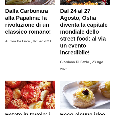
Dalla Carbonara
Dal 24 al 27
alla Papalina: la
Agosto, Ostia
rivoluzione di un
diventa la capitale
classico romano!
mondiale dello
street food: al via
Aurora De Luca
,
02 Set 2023
un evento
incredibile!
Giordano Di Fazio
,
23 Ago
2023
Estate in tavola: i
Ecco alcune idee