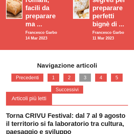
facili da
preparare
preparare
perfetti
ma ...
bignè di ...
Francesco Garbo
Francesco Garbo
14 Mar 2023
11 Mar 2023
Navigazione articoli
Precedenti
1
2
3
4
5
Successivi
Articoli più letti
Torna CRIVU Festival: dal 7 al 9 agosto
il territorio si fa laboratorio tra cultura,
paesaggio e sviluppo