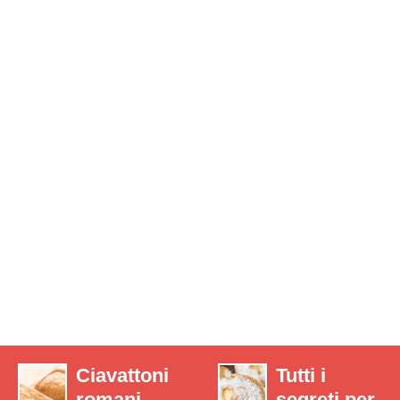
Ciavattoni
Tutti i
romani,
segreti per