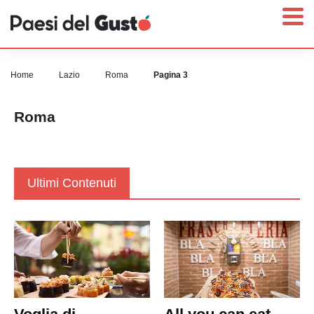
Home
Lazio
Roma
Pagina 3
Roma
Home
News
Interviste
Ultimi Contenuti
Territori
Prodotti
Answer
Newsletter