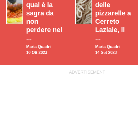
qual è la
delle
sagra da
pizzarelle a
non
Cerreto
perdere nei
Laziale, il
...
...
Marta Quadri
Marta Quadri
10 Ott 2023
14 Set 2023