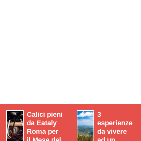
Calici pieni
3
da Eataly
esperienze
Roma per
da vivere
il Mese del
ad un