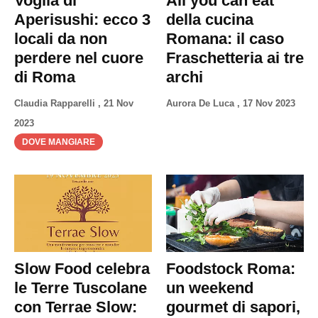
Voglia di
All you can eat
Privacy
Aperisushi: ecco 3
della cucina
Policy
locali da non
Romana: il caso
Cookies
perdere nel cuore
Fraschetteria ai tre
Policy
di Roma
archi
Cambia
Claudia Rapparelli
,
21 Nov
Aurora De Luca
,
17 Nov 2023
Impostazioni
2023
Privacy
DOVE MANGIARE
Policy
Slow Food celebra
Foodstock Roma:
le Terre Tuscolane
un weekend
con Terrae Slow:
gourmet di sapori,