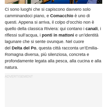
Privacy
Policy
Ci sono luoghi che si capiscono davvero solo
Cookies
camminandoci piano, e
Comacchio
è uno di
questi. Appena si arriva, il colpo d’occhio non è
Policy
quello della classica Riviera: qui contano i
canali
, i
Cambia
riflessi sull’acqua, i
ponti in mattoni
e un’identità
Impostazioni
lagunare che si sente ovunque. Nel cuore
Privacy
del
Delta del Po
, questa città racconta un’Emilia-
Policy
Romagna diversa, più silenziosa, concreta e
profondamente legata alla pesca, alla cucina e alla
natura.