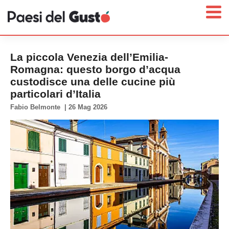
La piccola Venezia dell’Emilia-
Romagna: questo borgo d’acqua
custodisce una delle cucine più
Home
particolari d’Italia
News
Fabio Belmonte
|
26 Mag 2026
Interviste
Territori
Prodotti
Answer
Newsletter