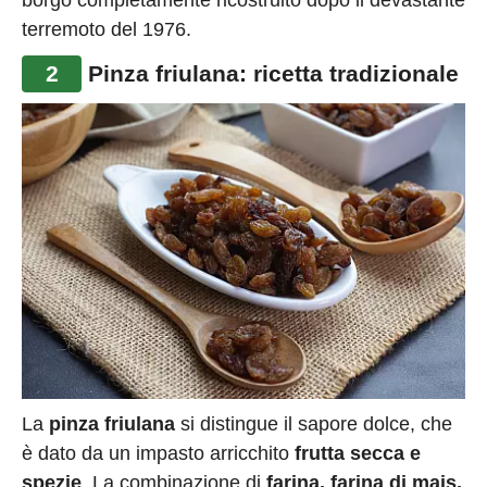
terremoto del 1976.
2
Pinza friulana: ricetta tradizionale
La
pinza friulana
si distingue il sapore dolce, che
è dato da un impasto arricchito
frutta secca e
spezie
. La combinazione di
farina, farina di mais,