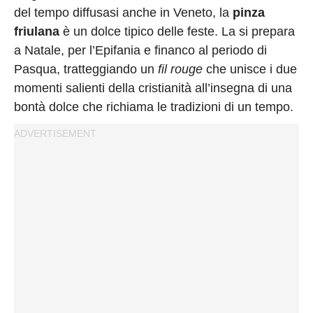
Privacy
del tempo diffusasi anche in Veneto, la
pinza
Policy
friulana
è un dolce tipico delle feste. La si prepara
Cookies
a Natale, per l’Epifania e financo al periodo di
Policy
Pasqua, tratteggiando un
fil rouge
che unisce i due
Cambia
momenti salienti della cristianità all’insegna di una
bontà dolce che richiama le tradizioni di un tempo.
Impostazioni
Privacy
Policy