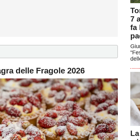
To
7 a
fa
pa
Giun
"Fe
dell
agra delle Fragole 2026
La