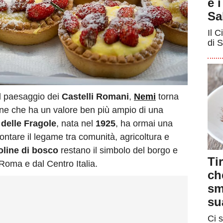
e 
Sa
Il C
di S
al paesaggio dei
Castelli Romani
,
Nemi
torna
ne che ha un valore ben più ampio di una
delle Fragole
, nata nel
1925
, ha ormai una
ontare il legame tra comunità, agricoltura e
oline di bosco
restano il simbolo del borgo e
Ti
Roma e dal Centro Italia.
ch
sm
su
Ci s