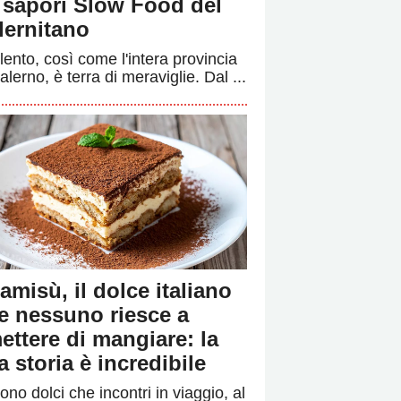
i sapori Slow Food del
lernitano
ilento, così come l'intera provincia
alerno, è terra di meraviglie. Dal ...
ramisù, il dolce italiano
e nessuno riesce a
ettere di mangiare: la
a storia è incredibile
ono dolci che incontri in viaggio, al