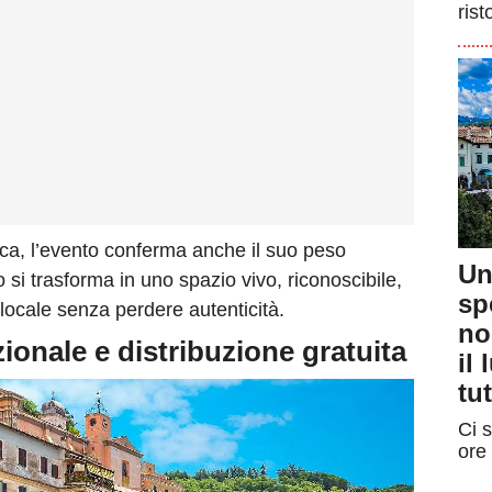
rist
ca, l’evento conferma anche il suo peso
Un
ico si trasforma in uno spazio vivo, riconoscibile,
sp
 locale senza perdere autenticità.
no
izionale e distribuzione gratuita
il
tut
Ci s
ore 