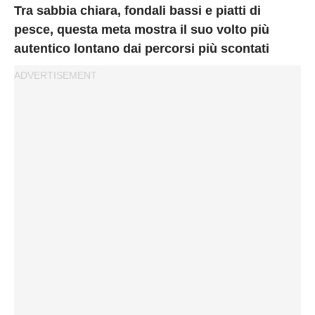
Privacy
Tra sabbia chiara, fondali bassi e piatti di
Policy
pesce, questa meta mostra il suo volto più
Cookies
autentico lontano dai percorsi più scontati
Policy
Cambia
Impostazioni
Privacy
Policy