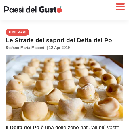
ITINERARI
Le Strade dei sapori del Delta del Po
Stefano Maria Meconi
|
12 Apr 2019
Home
News
Interviste
Territori
Prodotti
Answer
Newsletter
Il
Delta del Po
è una delle zone naturali più vaste