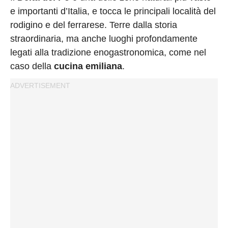
Privacy
e importanti d’Italia, e tocca le principali località del
Policy
rodigino e del ferrarese. Terre dalla storia
Cookies
straordinaria, ma anche luoghi profondamente
Policy
legati alla tradizione enogastronomica, come nel
Cambia
caso della
cucina emiliana
.
Impostazioni
Privacy
Policy