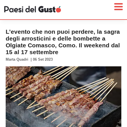
L’evento che non puoi perdere, la sagra
degli arrosticini e delle bombette a
Olgiate Comasco, Como. Il weekend dal
Home
15 al 17 settembre
News
Marta Quadri
|
06 Set 2023
Interviste
Territori
Prodotti
Answer
Newsletter