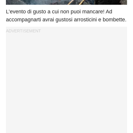
Privacy
Policy
L’evento di gusto a cui non puoi mancare! Ad
Cookies
accompagnarti avrai gustosi arrosticini e bombette.
Policy
Cambia
Impostazioni
Privacy
Policy