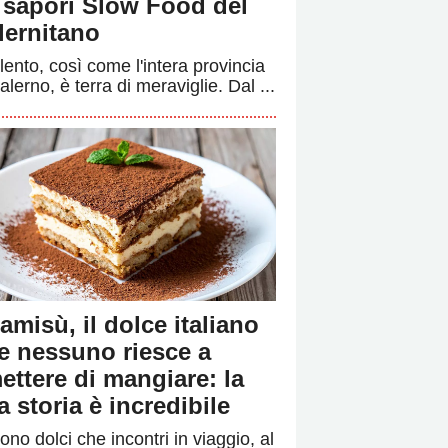
i sapori Slow Food del
lernitano
ilento, così come l'intera provincia
alerno, è terra di meraviglie. Dal ...
ramisù, il dolce italiano
e nessuno riesce a
ettere di mangiare: la
a storia è incredibile
ono dolci che incontri in viaggio, al