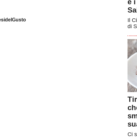
e 
Sa
sidelGusto
Il C
di S
Ti
ch
sm
su
Ci s