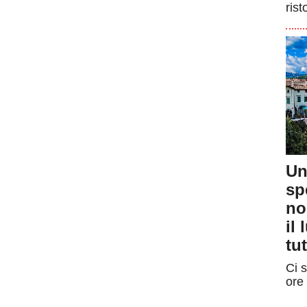
rist
Un
sp
no
il
tut
Ci s
ore 