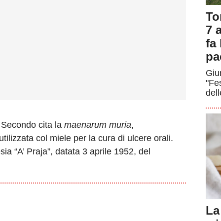
To
7 a
fa
pa
Giun
"Fe
dell
o Secondo cita la
maenarum muria
,
ilizzata col miele per la cura di ulcere orali.
esia “A’ Praja”, datata 3 aprile 1952, del
La