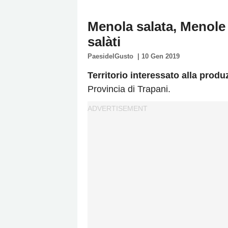
Policy
Menola salata, Menole 
Cookies
salàti
Policy
PaesidelGusto
|
10 Gen 2019
Cambia
Impostazioni
Territorio interessato alla produ
Privacy
Provincia di Trapani.
Policy