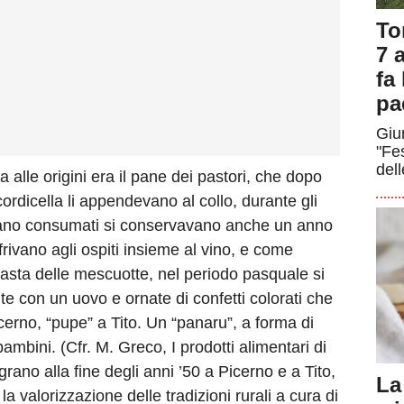
To
7 a
fa
pa
Giun
"Fe
dell
alle origini era il pane dei pastori, che dopo
cordicella li appendevano al collo, durante gli
vano consumati si conservavano anche un anno
ffrivano agli ospiti insieme al vino, e come
asta delle mescuotte, nel periodo pasquale si
te con un uovo e ornate di confetti colorati che
rno, “pupe” a Tito. Un “panaru”, a forma di
bambini. (Cfr. M. Greco, I prodotti alimentari di
rano alla fine degli anni ’50 a Picerno e a Tito,
La
la valorizzazione delle tradizioni rurali a cura di