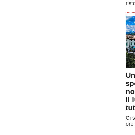
rist
Un
sp
no
il
tut
Ci s
ore 