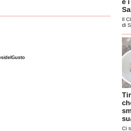
e 
Sa
Il C
di S
sidelGusto
Ti
ch
sm
su
Ci s