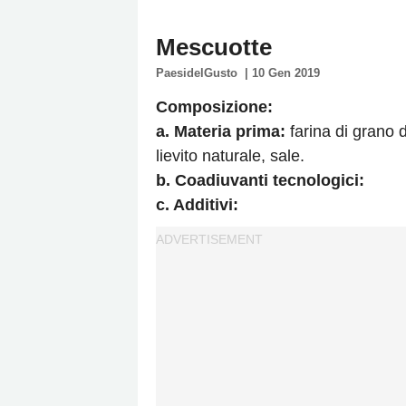
Policy
Mescuotte
Cookies
PaesidelGusto
|
10 Gen 2019
Policy
Cambia
Composizione:
Impostazioni
a. Materia prima:
farina di grano 
lievito naturale, sale.
Privacy
b. Coadiuvanti tecnologici:
Policy
c. Additivi: