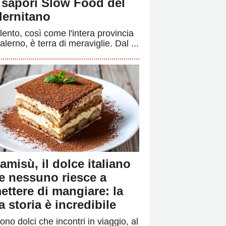
i sapori Slow Food del
lernitano
ilento, così come l'intera provincia
alerno, è terra di meraviglie. Dal ...
ramisù, il dolce italiano
e nessuno riesce a
ettere di mangiare: la
a storia è incredibile
ono dolci che incontri in viaggio, al