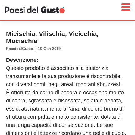
Micischia, Vilischia, Vicicchia,
Mucischia
PaesidelGusto
|
10 Gen 2019
Home
Descrizione:
News
Questo prodotto è associato alla pastorizia
Interviste
transumante e la sua produzione è riscontrabile,
Territori
con diversi nomi, negli areali montani abruzzesi.
Prodotti
È ottenuta da carne di pecora o occasionalmente
Answer
di capra, sgrassata e disossata, salata e pepata,
essiccata naturalmente all’aria, di colore bruno di
Newsletter
struttura compatta e molto consistente, dotata di
una lunga capacità di conservazione. Le sue
dimensioni e fattezze ricordano una pelle di cuoio,