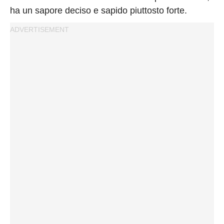
Privacy
ha un sapore deciso e sapido piuttosto forte.
Policy
Cookies
Policy
Cambia
Impostazioni
Privacy
Policy