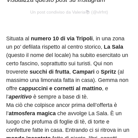
Un post condiviso da Valeria📚 (@vlrfnt)
Situata al
numero 10 di via Tripoli
, in una zona
un po’ defilata rispetto al centro storico,
La Sala
(questo il nome del locale) ha subito esercitato un
certo fascino, soprattutto sui turisti. Qui non
troverete
succhi di frutta
,
Campari
o
Spritz
(al
massimo una limonata fatta in casa). Gemma non
offre
cappuccini e cornetti al mattino
, e
l’
aperitivo
è sempre a base di tè.
Ma ciò che colpisce ancor prima dell’offerta è
l’
atmosfera magica
che avvolge La Sala. È un
luogo che profuma di foglie di tè, di torte e
confetture fatte in casa. Entrando ci si ritrova in un