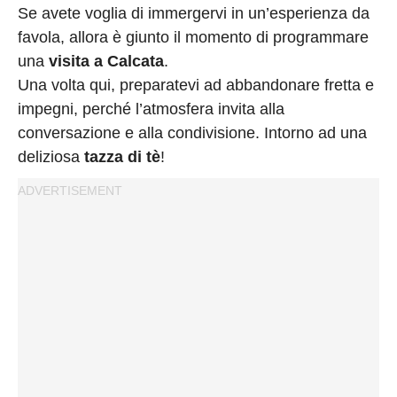
Privacy
Se avete voglia di immergervi in un’esperienza da
Policy
favola, allora è giunto il momento di programmare
Cookies
una
visita a Calcata
.
Policy
Una volta qui, preparatevi ad abbandonare fretta e
impegni, perché l’atmosfera invita alla
Cambia
conversazione e alla condivisione. Intorno ad una
Impostazioni
deliziosa
tazza di tè
!
Privacy
Policy