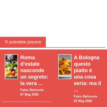
Ti potrebbe piacere
Roma
A Bologna
d’estate
questo
nasconde
piatto è
un segreto:
una cosa
la vera ...
seria: ma il
...
Fabio Belmonte
07 Mag 2026
Fabio Belmonte
02 Mag 2026