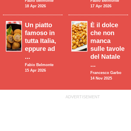
Fabio Belmonte
Fabio Belmonte
18 Apr 2026
17 Apr 2026
Un piatto
È il dolce
famoso in
che non
tutta Italia,
manca
eppure ad
sulle tavole
...
del Natale
...
Fabio Belmonte
15 Apr 2026
Francesco Garbo
14 Nov 2025