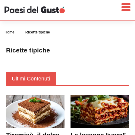
Home
Ricette tipiche
Ricette tipiche
Home
News
Interviste
Ultimi Contenuti
Territori
Prodotti
Answer
Newsletter