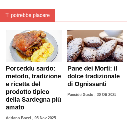
Ti potrebbe piacere
Porceddu sardo:
Pane dei Morti: il
metodo, tradizione
dolce tradizionale
e ricetta del
di Ognissanti
prodotto tipico
PaesidelGusto
,
30 Ott 2025
della Sardegna più
amato
Adriano Bocci
,
05 Nov 2025