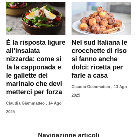
È la risposta ligure
Nel sud Italiana le
all’insalata
crocchette di riso
nizzarda: come si
si fanno anche
fa la capponada e
dolci: ricetta per
le gallette del
farle a casa
marinaio che devi
Claudia Giammatteo
,
13 Ago
metterci per forza
2025
Claudia Giammatteo
,
14 Ago
2025
Navigazione articoli