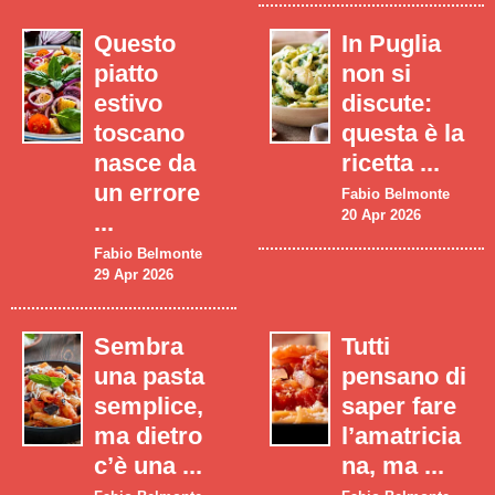
Questo
In Puglia
piatto
non si
estivo
discute:
toscano
questa è la
nasce da
ricetta ...
un errore
Fabio Belmonte
20 Apr 2026
...
Fabio Belmonte
29 Apr 2026
Sembra
Tutti
una pasta
pensano di
semplice,
saper fare
ma dietro
l’amatricia
c’è una ...
na, ma ...