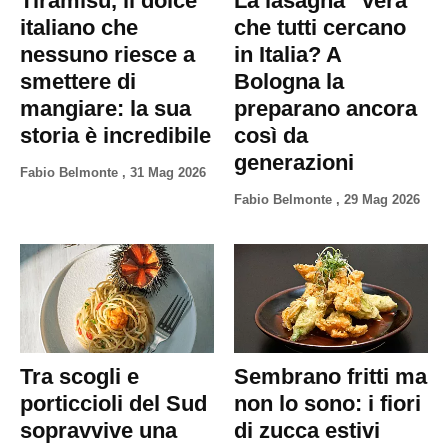
Tiramisù, il dolce
La lasagna “vera”
Privacy
italiano che
che tutti cercano
Policy
nessuno riesce a
in Italia? A
Cookies
smettere di
Bologna la
Policy
mangiare: la sua
preparano ancora
Cambia
storia è incredibile
così da
Impostazioni
generazioni
Fabio Belmonte
,
31 Mag 2026
Privacy
Fabio Belmonte
,
29 Mag 2026
Policy
Tra scogli e
Sembrano fritti ma
porticcioli del Sud
non lo sono: i fiori
sopravvive una
di zucca estivi