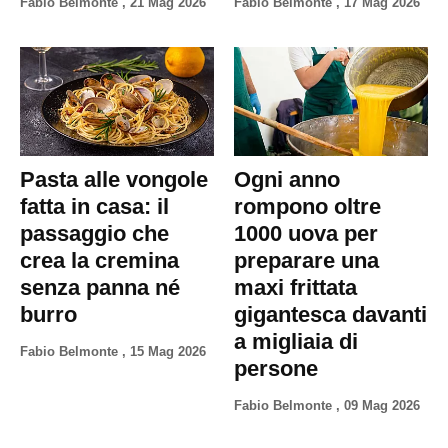
Fabio Belmonte
,
21 Mag 2026
Fabio Belmonte
,
17 Mag 2026
Pasta alle vongole
Ogni anno
fatta in casa: il
rompono oltre
passaggio che
1000 uova per
crea la cremina
preparare una
senza panna né
maxi frittata
burro
gigantesca davanti
a migliaia di
Fabio Belmonte
,
15 Mag 2026
persone
Fabio Belmonte
,
09 Mag 2026