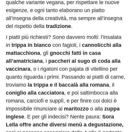
qualche variante vegana, per rispettare le nuove
esigenze, e ogni tanto elaborano un piatto
all’insegna della creatività, ma sempre all’insegna
del rispetto della
tradizione
.
I piatti più richiesti? Sono davvero molti: l’insalata
in
trippa in bianco
con fagioli, i
cannolicchi alla
mattacchiona
, gli
gnocchi fatti in casa
all’amatriciana
, i
paccheri al sugo di coda alla
vaccinara
, o i rigatoni con pajata di vitellino per
quanto riguarda i primi. Passando ai piatti di carne,
troviamo
la trippa e il baccalà alla romana
, il
coniglio alla cacciatora
, e poi saltimbocca alla
romana, carciofi e supplì, e per finire coi dolci è
impossibile rinunciare al
maritozzo
o alla
zuppa
inglese
. E per gli indecisi? Nente paura:
Sora
Lella offre anche diversi menù a degustazione,