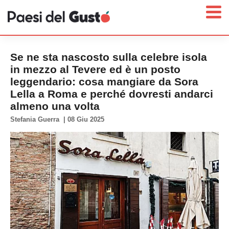
Se ne sta nascosto sulla celebre isola
in mezzo al Tevere ed è un posto
leggendario: cosa mangiare da Sora
Home
Lella a Roma e perché dovresti andarci
almeno una volta
News
Stefania Guerra
|
08 Giu 2025
Interviste
Territori
Prodotti
Answer
Newsletter