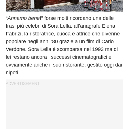
Privacy
Policy
Cookies
“
Annamo bene
!” forse molti ricordano una delle
frasi più celebri di Sora Lella, all’anagrafe Elena
Policy
Fabrizi, la ristoratrice, cuoca e attrice che divenne
Cambia
popolare negli anni ’80 grazie a un film di Carlo
Impostazioni
Verdone. Sora Lella è scomparsa nel 1993 ma di
Privacy
lei restano ancora i successi cinematografici e
Policy
ovviamente anche il suo ristorante, gestito oggi dai
nipoti.