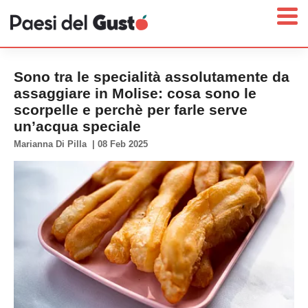
Sono tra le specialità assolutamente da
assaggiare in Molise: cosa sono le
scorpelle e perchè per farle serve
Home
un’acqua speciale
News
Marianna Di Pilla
|
08 Feb 2025
Interviste
Territori
Prodotti
Answer
Newsletter