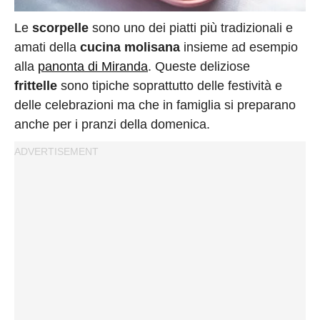
Privacy
Policy
Le
scorpelle
sono uno dei piatti più tradizionali e
Cookies
amati della
cucina molisana
insieme ad esempio
alla
panonta di Miranda
. Queste deliziose
Policy
frittelle
sono tipiche soprattutto delle festività e
Cambia
delle celebrazioni ma che in famiglia si preparano
Impostazioni
anche per i pranzi della domenica.
Privacy
Policy