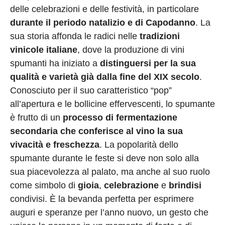
Privacy
delle celebrazioni e delle festività, in particolare
Policy
durante il periodo natalizio e di Capodanno
. La
Cookies
sua storia affonda le radici nelle
tradizioni
Policy
vinicole italiane
, dove la produzione di vini
Cambia
spumanti ha iniziato a
distinguersi per la sua
qualità e varietà già dalla fine del XIX secolo
.
Impostazioni
Conosciuto per il suo caratteristico “pop”
Privacy
all’apertura e le bollicine effervescenti, lo spumante
Policy
è frutto di un
processo di fermentazione
secondaria che conferisce al vino la sua
vivacità e freschezza
. La popolarità dello
spumante durante le feste si deve non solo alla
sua piacevolezza al palato, ma anche al suo ruolo
come simbolo di
gioia
,
celebrazione
e
brindisi
condivisi. È la bevanda perfetta per esprimere
auguri e speranze per l’anno nuovo, un gesto che