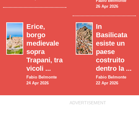
Fabio Belmonte
26 Apr 2026
Erice,
In
borgo
Basilicata
medievale
esiste un
sopra
paese
Trapani, tra
costruito
vicoli ...
dentro la ...
Fabio Belmonte
Fabio Belmonte
24 Apr 2026
22 Apr 2026