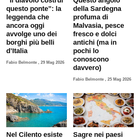
“Il diavolo costruì
Questo angolo
Privacy
questo ponte”: la
della Sardegna
Policy
leggenda che
profuma di
Cookies
ancora oggi
Malvasia, pesce
Policy
avvolge uno dei
fresco e dolci
Cambia
borghi più belli
antichi (ma in
Impostazioni
d’Italia
pochi lo
conoscono
Privacy
Fabio Belmonte
,
29 Mag 2026
davvero)
Policy
Fabio Belmonte
,
25 Mag 2026
Nel Cilento esiste
Sagre nei paesi