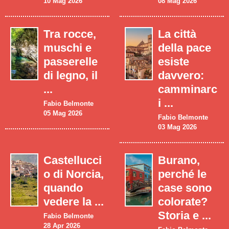
10 Mag 2026
08 Mag 2026
Tra rocce,
La città
muschi e
della pace
passerelle
esiste
di legno, il
davvero:
...
camminarc
i ...
Fabio Belmonte
05 Mag 2026
Fabio Belmonte
03 Mag 2026
Castellucci
Burano,
o di Norcia,
perché le
quando
case sono
vedere la ...
colorate?
Storia e ...
Fabio Belmonte
28 Apr 2026