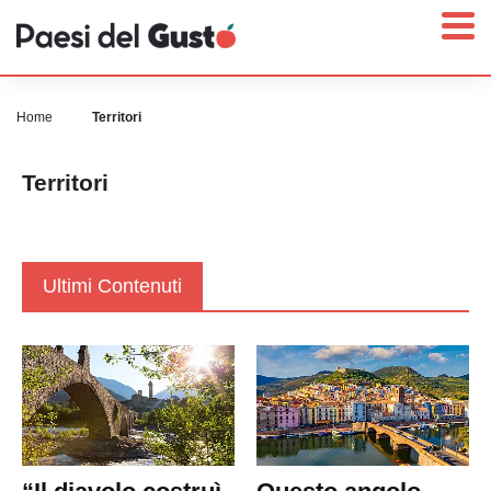
Home
Territori
Territori
Home
News
Interviste
Ultimi Contenuti
Territori
Prodotti
Answer
Newsletter