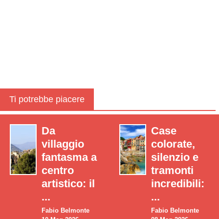
Ti potrebbe piacere
Da
Case
villaggio
colorate,
fantasma a
silenzio e
centro
tramonti
artistico: il
incredibili:
...
...
Fabio Belmonte
Fabio Belmonte