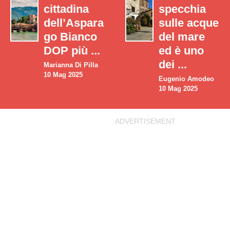
cittadina
specchia
dell’Aspara
sulle acque
go Bianco
del mare
DOP più ...
ed è uno
dei ...
Marianna Di Pilla
10 Mag 2025
Eugenio Amodeo
10 Mag 2025