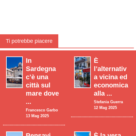
Ti potrebbe piacere
In
È
Sardegna
l’alternativ
c’è una
a vicina ed
città sul
economica
mare dove
alla ...
...
Stefania Guerra
12 Mag 2025
Francesco Garbo
13 Mag 2025
Pensavi
È la vera