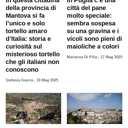
In questa cittadina
In Puglia c’è una
Privacy
della provincia di
città del pane
Policy
Mantova si fa
molto speciale:
Cookies
l’unico e solo
sembra sospesa
Policy
tortello amaro
su una gravina e i
Cambia
d’Italia: storia e
vicoli sono pieni di
Impostazioni
curiosità sul
maioliche a colori
misterioso tortello
Privacy
Marianna Di Pilla
,
17 Mag 2025
che gli italiani non
Policy
conoscono
Stefania Guerra
,
18 Mag 2025