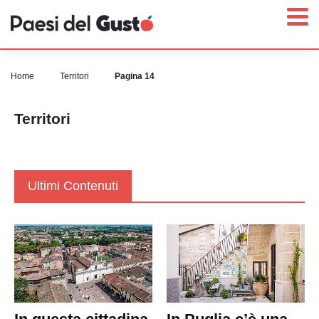
Home
Territori
Pagina 14
Territori
Home
News
Interviste
Ultimi Contenuti
Territori
Prodotti
Answer
Newsletter