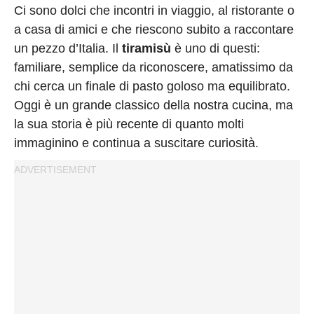
Privacy
Ci sono dolci che incontri in viaggio, al ristorante o
Policy
a casa di amici e che riescono subito a raccontare
Cookies
un pezzo d’Italia. Il
tiramisù
è uno di questi:
Policy
familiare, semplice da riconoscere, amatissimo da
chi cerca un finale di pasto goloso ma equilibrato.
Cambia
Oggi è un grande classico della nostra cucina, ma
Impostazioni
la sua storia è più recente di quanto molti
Privacy
immaginino e continua a suscitare curiosità.
Policy