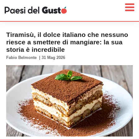
Tiramisù, il dolce italiano che nessuno
riesce a smettere di mangiare: la sua
storia è incredibile
Home
Fabio Belmonte
|
31 Mag 2026
News
Interviste
Territori
Prodotti
Answer
Newsletter