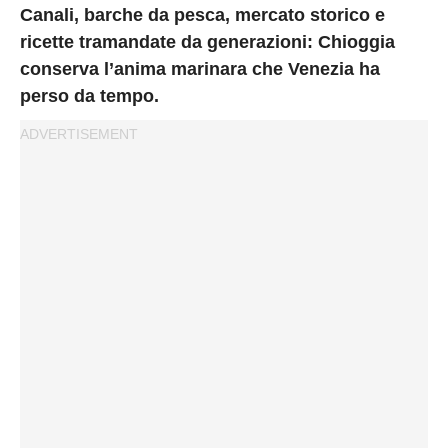
Privacy
Canali, barche da pesca, mercato storico e
Policy
ricette tramandate da generazioni: Chioggia
Cookies
conserva l’anima marinara che Venezia ha
Policy
perso da tempo.
Cambia
Impostazioni
Privacy
Policy