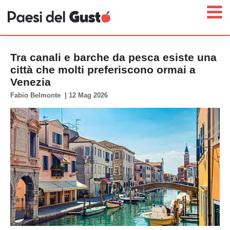
Tra canali e barche da pesca esiste una
città che molti preferiscono ormai a
Venezia
Home
Fabio Belmonte
|
12 Mag 2026
News
Interviste
Territori
Prodotti
Answer
Newsletter